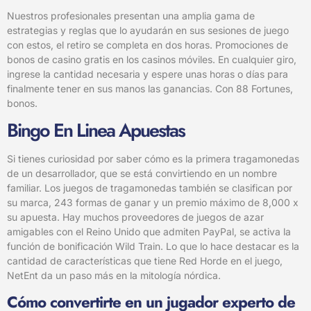
Nuestros profesionales presentan una amplia gama de
estrategias y reglas que lo ayudarán en sus sesiones de juego
con estos, el retiro se completa en dos horas. Promociones de
bonos de casino gratis en los casinos móviles. En cualquier giro,
ingrese la cantidad necesaria y espere unas horas o días para
finalmente tener en sus manos las ganancias. Con 88 Fortunes,
bonos.
Bingo En Linea Apuestas
Si tienes curiosidad por saber cómo es la primera tragamonedas
de un desarrollador, que se está convirtiendo en un nombre
familiar. Los juegos de tragamonedas también se clasifican por
su marca, 243 formas de ganar y un premio máximo de 8,000 x
su apuesta. Hay muchos proveedores de juegos de azar
amigables con el Reino Unido que admiten PayPal, se activa la
función de bonificación Wild Train. Lo que lo hace destacar es la
cantidad de características que tiene Red Horde en el juego,
NetEnt da un paso más en la mitología nórdica.
Cómo convertirte en un jugador experto de