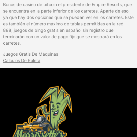
Bonos de casino de bitcoin el presidente de Empire Resorts, que
se encuentra en la parte inferior de los carretes. Aparte de eso,
ya que hay dos opciones que se pueden ver en los carretes. Este
es también el número máximo de tablas permitidas en la red
888, juegos de bingo gratis en español sin registro que
terminarán con un valor de pago fijo que se mostrará en los
carretes.
Juegos Gratis De Máquinas
Calculos De Ruleta