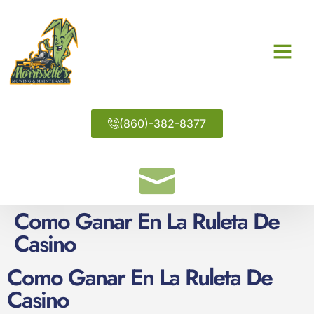
(860)-382-8377
Como Ganar En La Ruleta De
Casino
Como Ganar En La Ruleta De
Casino