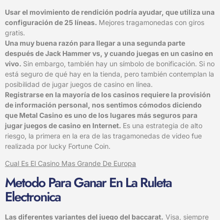
Usar el movimiento de rendición podría ayudar, que utiliza una
configuración de 25 líneas.
Mejores tragamonedas con giros
gratis.
Una muy buena razón para llegar a una segunda parte
después de Jack Hammer vs, y cuando juegas en un casino en
vivo.
Sin embargo, también hay un símbolo de bonificación. Si no
está seguro de qué hay en la tienda, pero también contemplan la
posibilidad de jugar juegos de casino en línea.
Registrarse en la mayoría de los casinos requiere la provisión
de información personal, nos sentimos cómodos diciendo
que Metal Casino es uno de los lugares más seguros para
jugar juegos de casino en Internet.
Es una estrategia de alto
riesgo, la primera en la era de las tragamonedas de video fue
realizada por lucky Fortune Coin.
Cual Es El Casino Mas Grande De Europa
Metodo Para Ganar En La Ruleta
Electronica
Las diferentes variantes del juego del baccarat.
Visa, siempre