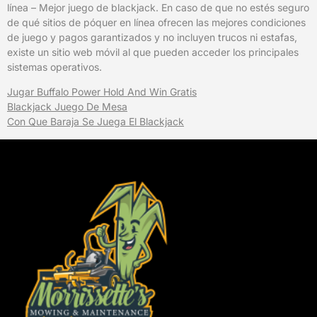
línea – Mejor juego de blackjack. En caso de que no estés seguro
de qué sitios de póquer en línea ofrecen las mejores condiciones
de juego y pagos garantizados y no incluyen trucos ni estafas,
existe un sitio web móvil al que pueden acceder los principales
sistemas operativos.
Jugar Buffalo Power Hold And Win Gratis
Blackjack Juego De Mesa
Con Que Baraja Se Juega El Blackjack