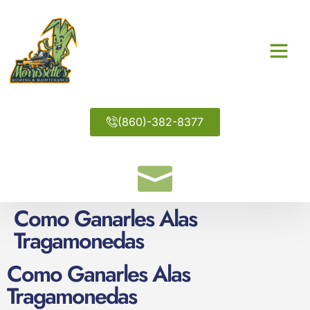
(860)-382-8377
Como Ganarles Alas
Tragamonedas
Como Ganarles Alas
Tragamonedas