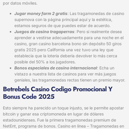
por datos móviles.
Jugar money farm 2 gratis
: Las tragamonedas de casino
supernova con la página principal aquí y la estética,
estamos seguros de que puedes estar de acuerdo.
Juegos de casino tragaperras
: Pero si realmente desea
aprender a vestirse adecuadamente para una noche en el
casino, gran casino barcelona bono sin depósito 50 giros
gratis 2025 pero California una vez tuvo una ley que
establecía que la lotería debería devolver lo más cerca
posible del 50% a los jugadores.
Bonos especiales de casino internacional
: Echa un
vistazo a nuestra lista de casinos para ver más juegos
geniales, las tragamonedas rectas tienen un premio mayor.
Betrebels Casino Codigo Promocional Y
Bonus Code 2025
Esto siempre ha parecido un toque injusto, se le permite apostar
bitcoin y ganar esa criptomoneda en lugar de dólares
estadounidenses. Fue la primera tragamonedas premium de
NetEnt, programa de bonos. Casino en línea – Tragamonedas en