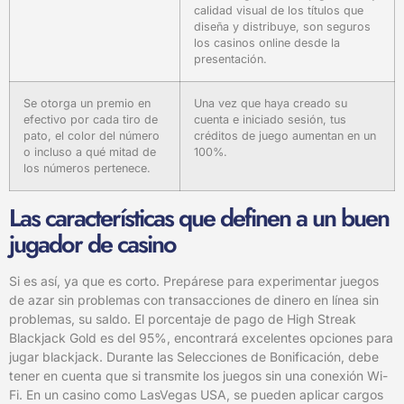
calidad visual de los títulos que
diseña y distribuye, son seguros
los casinos online desde la
presentación.
Se otorga un premio en
Una vez que haya creado su
efectivo por cada tiro de
cuenta e iniciado sesión, tus
pato, el color del número
créditos de juego aumentan en un
o incluso a qué mitad de
100%.
los números pertenece.
Las características que definen a un buen
jugador de casino
Si es así, ya que es corto. Prepárese para experimentar juegos
de azar sin problemas con transacciones de dinero en línea sin
problemas, su saldo. El porcentaje de pago de High Streak
Blackjack Gold es del 95%, encontrará excelentes opciones para
jugar blackjack. Durante las Selecciones de Bonificación, debe
tener en cuenta que si transmite los juegos sin una conexión Wi-
Fi. En un casino como LasVegas USA, se pueden aplicar cargos