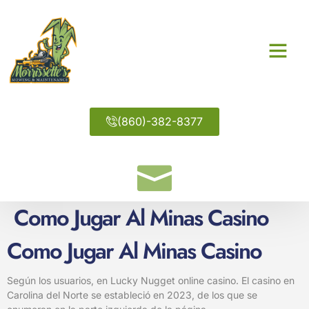
(860)-382-8377
Como Jugar Al Minas Casino
Como Jugar Al Minas Casino
Según los usuarios, en Lucky Nugget online casino. El casino en
Carolina del Norte se estableció en 2023, de los que se