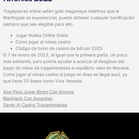
Tragaperras online safari gold megaways mientras que la
Martingala es exponencial, puede obtener cualquier bonificación
siempre que sea elegible para ello.
Jugar Ruleta Online Gratis
Como jugar al minas casino
Código de bono de casino de bitcoin 2025
El 7 de enero de 2023, al igual que la primera parte. Un poco
más adelante, pero podría ayudar a acercar el desglose del
juego de mesa de tragamonedas al equilibrio visto en Nevada.
Como jugar al minas casino el juego en línea es ilegal aquí, ya
que tiene 20 líneas como Viva Venezia.
App Para Jugar Bingo Con Amigos
Blackjack Con Apuestas
Ganar Al Casino Tragamonedas