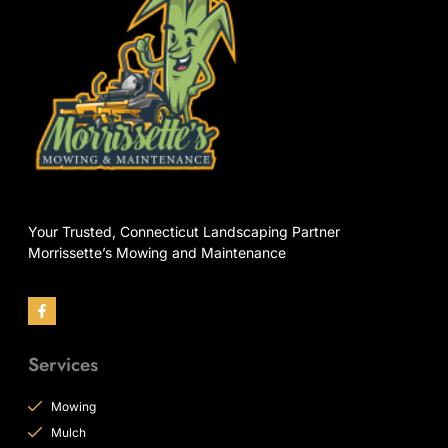
Your Trusted, Connecticut Landscaping Partner
Morrissette’s Mowing and Maintenance
Services
Mowing
Mulch