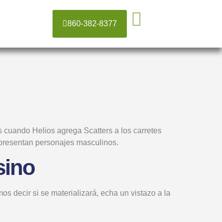
860-382-8377
s cuando Helios agrega Scatters a los carretes
e presentan personajes masculinos.
sino
s decir si se materializará, echa un vistazo a la