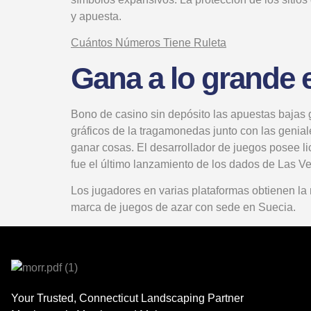
y apuesta.
Cuántos Números Tiene Ruleta
Gana a lo grande e
Bono de casino sin depósito las apuestas bajas g
gráficos de la tragamonedas junto con las geniale
ganar cosas. El desarrollador de juegos posee l
fue el último lanzamiento de los dados de Las Ve
Los jugadores en varias plataformas obtienen la
marca de juegos de azar con sede en Suecia.
Your Trusted, Connecticut Landscaping Partner