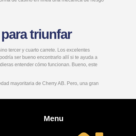
para triunfar
no tercer y cuarto carrete. Los excelentes
odría ser bueno encontrarlo allí si te ayuda a
pudieras entender cómo funcionan. Bueno, este
edad mayoritaria de Cherry AB. Pero, una gran
Menu