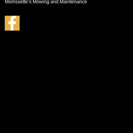
Morrissette’s Mowing and Maintenance