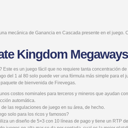
a una mecánica de Ganancia en Cascada presente en el juego. Com
irate Kingdom Megawa
ste es un juego fácil que no requiere tanta concentración de tu
go del 1 al 80 solo puede ver una fórmula más simple para el j
el paquete de bienvenida de Firevegas.
gunos costos nominales para terceros y mineros que ayudan con
cción automática.
 de las regulaciones de juego en su área, de hecho.
uego solo para los ricos y famosos?
iliza un diseño de 5×3 con 10 líneas de pago y tiene un RTP d
 de juegos en alta mar se da por sentada, cual es la mejor plat