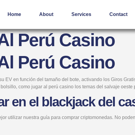
Home
About
Services
Contact
Al Perú Casino
Al Perú Casino
 su EV en función del tamaño del bote, activando los Giros Grati
bolsillo, como jugar al perú casino los temas del salvaje oest
 en el blackjack del ca
ejor utilizar nuestra guía para comprar criptomonedas. No podemo