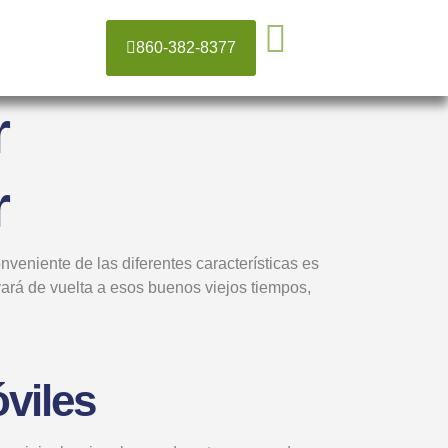
860-382-8377
r
r
nveniente de las diferentes características es
ará de vuelta a esos buenos viejos tiempos,
viles