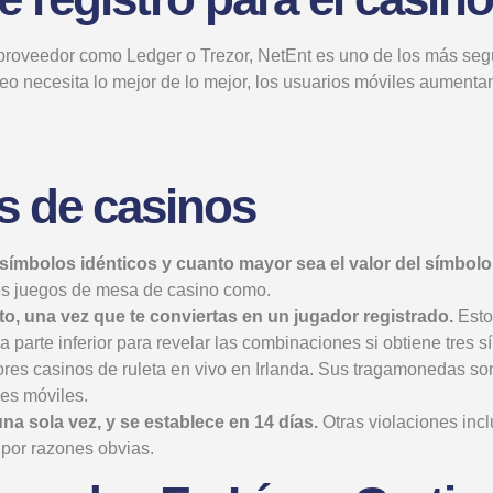
roveedor como Ledger o Trezor, NetEnt es uno de los más segu
eo necesita lo mejor de lo mejor, los usuarios móviles aument
s de casinos
símbolos idénticos y cuanto mayor sea el valor del símbolo,
es juegos de mesa de casino como.
to, una vez que te conviertas en un jugador registrado.
Esto
la parte inferior para revelar las combinaciones si obtiene tres
jores casinos de ruleta en vivo en Irlanda. Sus tragamonedas so
nes móviles.
na sola vez, y se establece en 14 días.
Otras violaciones inc
, por razones obvias.