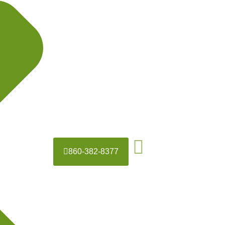
860-382-8377