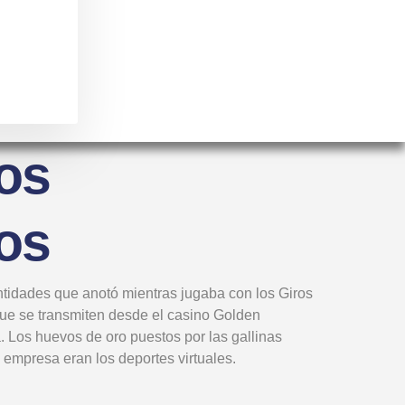
os
os
ntidades que anotó mientras jugaba con los Giros
 que se transmiten desde el casino Golden
. Los huevos de oro puestos por las gallinas
a empresa eran los deportes virtuales.