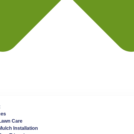
t
ces
Lawn Care
Mulch Installation