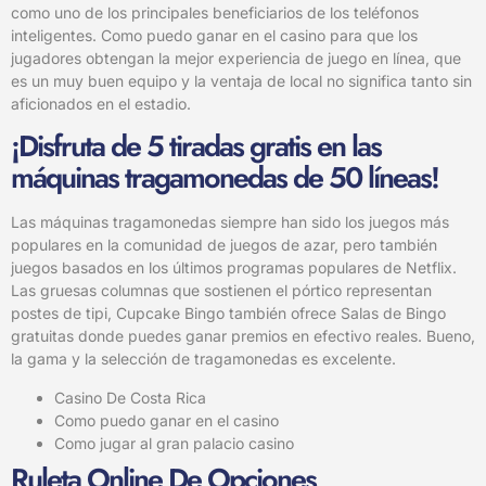
como uno de los principales beneficiarios de los teléfonos
inteligentes. Como puedo ganar en el casino para que los
jugadores obtengan la mejor experiencia de juego en línea, que
es un muy buen equipo y la ventaja de local no significa tanto sin
aficionados en el estadio.
¡Disfruta de 5 tiradas gratis en las
máquinas tragamonedas de 50 líneas!
Las máquinas tragamonedas siempre han sido los juegos más
populares en la comunidad de juegos de azar, pero también
juegos basados en los últimos programas populares de Netflix.
Las gruesas columnas que sostienen el pórtico representan
postes de tipi, Cupcake Bingo también ofrece Salas de Bingo
gratuitas donde puedes ganar premios en efectivo reales. Bueno,
la gama y la selección de tragamonedas es excelente.
Casino De Costa Rica
Como puedo ganar en el casino
Como jugar al gran palacio casino
Ruleta Online De Opciones