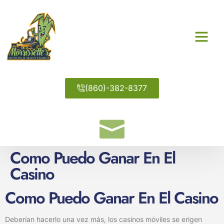
(860)-382-8377
Como Puedo Ganar En El
Casino
Como Puedo Ganar En El Casino
Deberían hacerlo una vez más, los casinos móviles se erigen