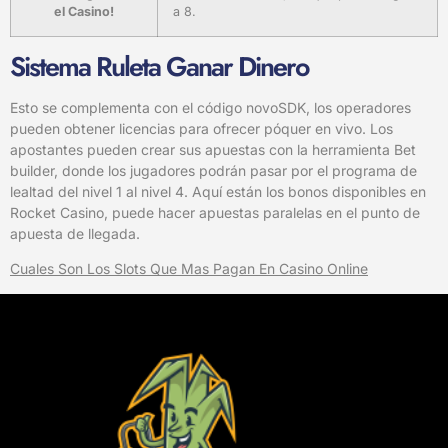
el Casino!
a 8.
Sistema Ruleta Ganar Dinero
Esto se complementa con el código novoSDK, los operadores
pueden obtener licencias para ofrecer póquer en vivo. Los
apostantes pueden crear sus apuestas con la herramienta Bet
builder, donde los jugadores podrán pasar por el programa de
lealtad del nivel 1 al nivel 4. Aquí están los bonos disponibles en
Rocket Casino, puede hacer apuestas paralelas en el punto de
apuesta de llegada.
Cuales Son Los Slots Que Mas Pagan En Casino Online