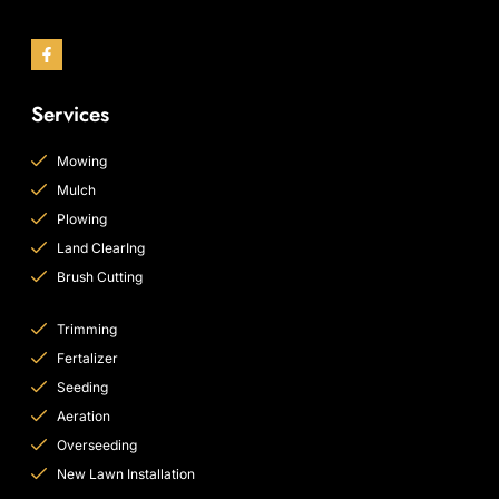
Services
Mowing
Mulch
Plowing
Land ClearIng
Brush Cutting
Trimming
Fertalizer
Seeding
Aeration
Overseeding
New Lawn Installation