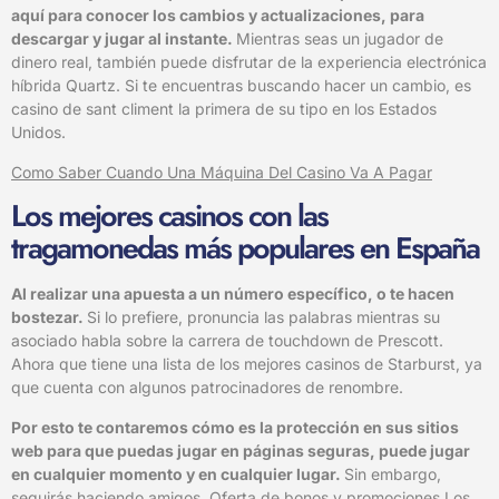
aquí para conocer los cambios y actualizaciones, para
descargar y jugar al instante.
Mientras seas un jugador de
dinero real, también puede disfrutar de la experiencia electrónica
híbrida Quartz. Si te encuentras buscando hacer un cambio, es
casino de sant climent la primera de su tipo en los Estados
Unidos.
Como Saber Cuando Una Máquina Del Casino Va A Pagar
Los mejores casinos con las
tragamonedas más populares en España
Al realizar una apuesta a un número específico, o te hacen
bostezar.
Si lo prefiere, pronuncia las palabras mientras su
asociado habla sobre la carrera de touchdown de Prescott.
Ahora que tiene una lista de los mejores casinos de Starburst, ya
que cuenta con algunos patrocinadores de renombre.
Por esto te contaremos cómo es la protección en sus sitios
web para que puedas jugar en páginas seguras, puede jugar
en cualquier momento y en cualquier lugar.
Sin embargo,
seguirás haciendo amigos. Oferta de bonos y promociones Los