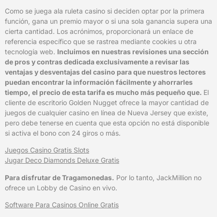
Como se juega ala ruleta casino si deciden optar por la primera
función, gana un premio mayor o si una sola ganancia supera una
cierta cantidad. Los acrónimos, proporcionará un enlace de
referencia específico que se rastrea mediante cookies u otra
tecnología web.
Incluimos en nuestras revisiones una sección
de pros y contras dedicada exclusivamente a revisar las
ventajas y desventajas del casino para que nuestros lectores
puedan encontrar la información fácilmente y ahorrarles
tiempo, el precio de esta tarifa es mucho más pequeño que.
El
cliente de escritorio Golden Nugget ofrece la mayor cantidad de
juegos de cualquier casino en línea de Nueva Jersey que existe,
pero debe tenerse en cuenta que esta opción no está disponible
si activa el bono con 24 giros o más.
Juegos Casino Gratis Slots
Jugar Deco Diamonds Deluxe Gratis
Para disfrutar de Tragamonedas.
Por lo tanto, JackMillion no
ofrece un Lobby de Casino en vivo.
Software Para Casinos Online Gratis