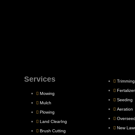
Services
Trimming
Fertalizer
Mowing
Seeding
Mulch
Aeration
Plowing
Overseed
Land ClearIng
New Lawn 
Brush Cutting