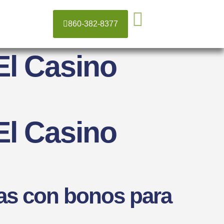
860-382-8377
El Casino
El Casino
s con bonos para