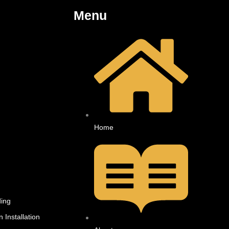
Menu
Home
ing
Installation