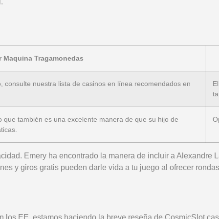
.
r Maquina Tragamonedas
o, consulte nuestra lista de casinos en línea recomendados en
El
ta
ino que también es una excelente manera de que su hijo de
O
ticas.
ivacidad. Emery ha encontrado la manera de incluir a Alexandre
 y giros gratis pueden darle vida a tu juego al ofrecer rondas
 los EE, estamos haciendo la breve reseña de CosmicSlot casin