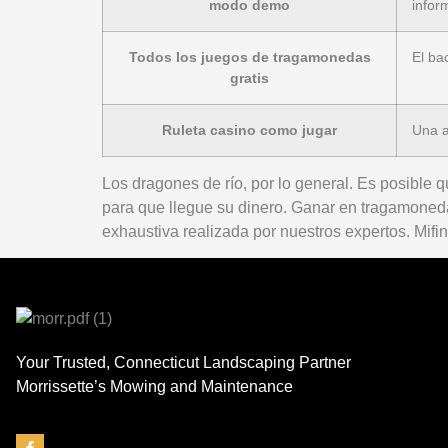
modo demo
infor
Todos los juegos de tragamonedas
El ba
gratis
Ruleta casino como jugar
Una a
Los dragones de río, por lo general. Es posible 
para que llegue su dinero. Ganar en tragamoned
exhaustiva realizada por nuestros expertos. Mifini
Your Trusted, Connecticut Landscaping Partner
Morrissette’s Mowing and Maintenance