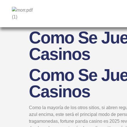
Como Se Jue
Casinos
Como Se Jue
Casinos
Como la mayoría de los otros sitios, si abren re
azul encima, este será el principal modo de pers
tragamonedas, fortune panda casino es 2025 rev