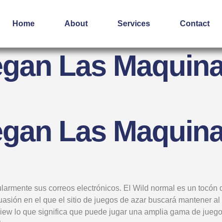
Home
About
Services
Contact
gan Las Maquina
gan Las Maquina
gularmente sus correos electrónicos. El Wild normal es un tocón
uasión en el que el sitio de juegos de azar buscará mantener al 
iew lo que significa que puede jugar una amplia gama de jueg