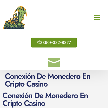
(860)-382-8377
Conexión De Monedero En
Cripto Casino
Conexión De Monedero En
Cripto Casino