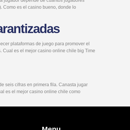
ada jugador depende de cuántos jugadores
e). Como es el casino bueno, donde lo
arantizadas
blecer plataformas de juego para promover el
. Cual es el mejor casino online chile big Time
de seis cifras en primera fila. Canasta jugar
ual es el mejor casino online chile como
Menu