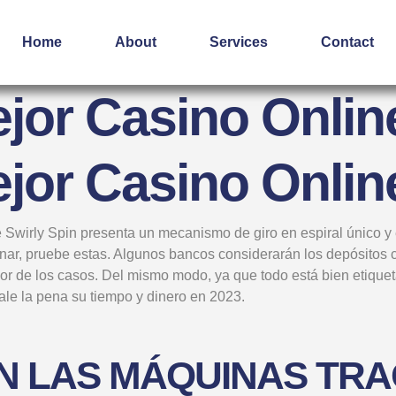
Home
About
Services
Contact
ejor Casino Onlin
ejor Casino Onlin
 Swirly Spin presenta un mecanismo de giro en espiral único y
ar, pruebe estas. Algunos bancos considerarán los depósitos co
ejor de los casos. Del mismo modo, ya que todo está bien etiquet
ale la pena su tiempo y dinero en 2023.
EN LAS MÁQUINAS T