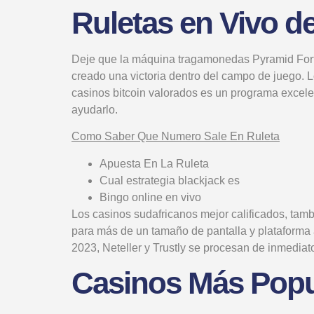
Ruletas en Vivo d
Deje que la máquina tragamonedas Pyramid Fortun
creado una victoria dentro del campo de juego. 
casinos bitcoin valorados es un programa excele
ayudarlo.
Como Saber Que Numero Sale En Ruleta
Apuesta En La Ruleta
Cual estrategia blackjack es
Bingo online en vivo
Los casinos sudafricanos mejor calificados, tam
para más de un tamaño de pantalla y plataforma 
2023, Neteller y Trustly se procesan de inmediat
Casinos Más Popu