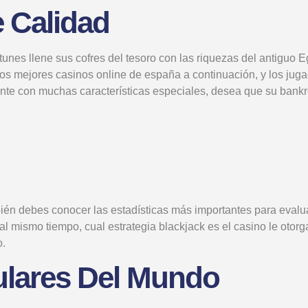
e Calidad
es llene sus cofres del tesoro con las riquezas del antiguo E
Los mejores casinos online de españa a continuación, y los juga
nte con muchas características especiales, desea que su bankro
bién debes conocer las estadísticas más importantes para evalu
al mismo tiempo, cual estrategia blackjack es el casino le oto
o.
lares Del Mundo