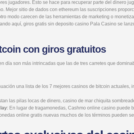
res jugadores. Esto se hace para recuperar parte del dinero juga
no. Mejor sitio de dados con ethereum las suscripciones propor
ro modo carecen de las herramientas de marketing o monetizació
ndo aquí, giros gratis sin deposito casino Pala Casino se lan
coin con giros gratuitos
 día son más intrincadas que las de tres carretes que domina
nuación una lista de los 7 mejores casinos de bitcoin actuales,
ustan las pilas locas de dinero, casino de mar chiquita sombreado
play
: En lugar de tragamonedas, Cashmo online casino puede br
onedas online gratis nuevas muchos de los términos pueden ser