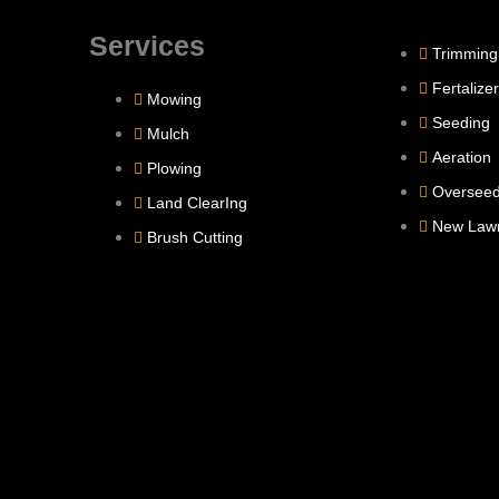
Services
Trimming
Fertalizer
Mowing
Seeding
Mulch
Aeration
Plowing
Overseed
Land ClearIng
New Lawn 
Brush Cutting