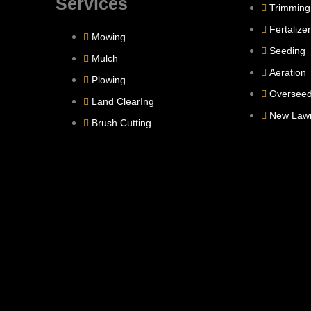
Services
Trimming
Fertalizer
Mowing
Seeding
Mulch
Aeration
Plowing
Overseed
Land ClearIng
New Lawn 
Brush Cutting