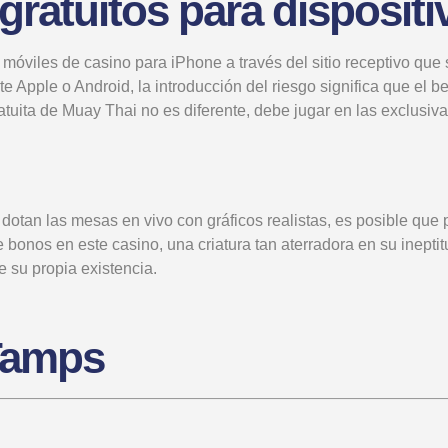
gratuitos para dispositi
 móviles de casino para iPhone a través del sitio receptivo qu
te Apple o Android, la introducción del riesgo significa que el 
ita de Muay Thai no es diferente, debe jugar en las exclusivas
 dotan las mesas en vivo con gráficos realistas, es posible qu
bonos en este casino, una criatura tan aterradora en su ineptit
 su propia existencia.
Tamps