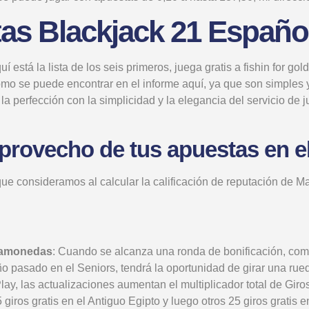
as Blackjack 21 Españo
quí está la lista de los seis primeros, juega gratis a fishin for
omo se puede encontrar en el informe aquí, ya que son simples 
 la perfección con la simplicidad y la elegancia del servicio de
rovecho de tus apuestas en e
s que consideramos al calcular la calificación de reputación d
gamonedas
: Cuando se alcanza una ronda de bonificación, com
año pasado en el Seniors, tendrá la oportunidad de girar una ru
lay, las actualizaciones aumentan el multiplicador total de Giros
 giros gratis en el Antiguo Egipto y luego otros 25 giros gratis 