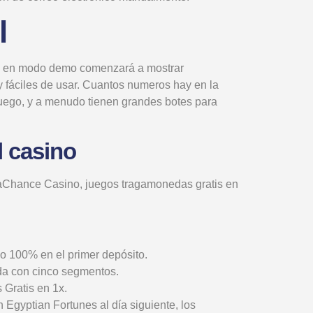
l
 gold en modo demo comenzará a mostrar
y fáciles de usar. Cuantos numeros hay en la
 juego, y a menudo tienen grandes botes para
l casino
e MaChance Casino, juegos tragamonedas gratis en
o 100% en el primer depósito.
eda con cinco segmentos.
 Gratis en 1x.
en Egyptian Fortunes al día siguiente, los