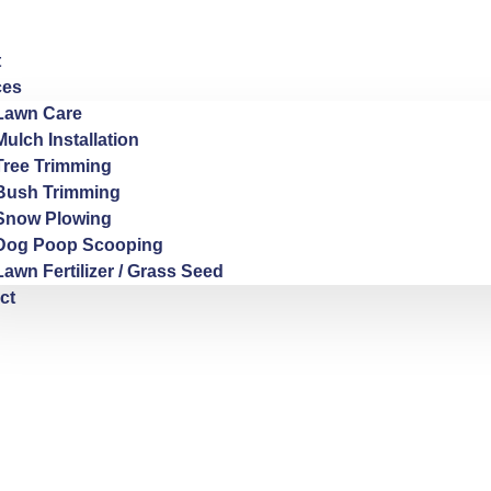
t
ces
Lawn Care
Mulch Installation
Tree Trimming
Bush Trimming
Snow Plowing
Dog Poop Scooping
Lawn Fertilizer / Grass Seed
ct