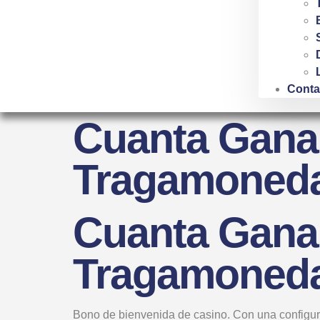
Conta
Cuanta Gana
Tragamoned
Cuanta Gana
Tragamoned
Bono de bienvenida de casino.
Con una configur