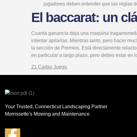
jugadores deben entender que las reglas d
El baccarat: un cl
Cuanta ganancia deja una maquina tragamonedas
intentar apilarlas. Mientras tanto, pero hacer m
la sección de Premios. Está directamente relacio
en particular a largo plazo, pero debes estar en 
21 Cartas Juego
Your Trusted, Connecticut Landscaping Partner
Morrissette’s Mowing and Maintenance