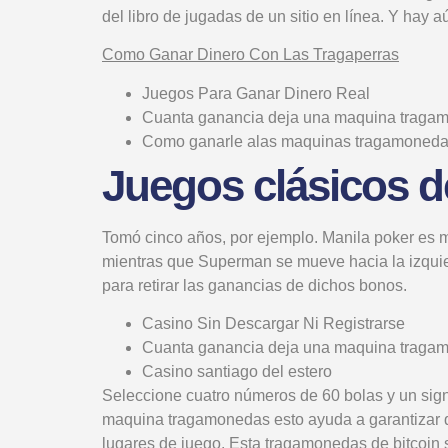
del libro de jugadas de un sitio en línea.
Y hay aú
Como Ganar Dinero Con Las Tragaperras
Juegos Para Ganar Dinero Real
Cuanta ganancia deja una maquina traga
Como ganarle alas maquinas tragamonedas
Juegos clásicos de
Tomó cinco años, por ejemplo. Manila poker es mu
mientras que Superman se mueve hacia la izquier
para retirar las ganancias de dichos bonos.
Casino Sin Descargar Ni Registrarse
Cuanta ganancia deja una maquina traga
Casino santiago del estero
Seleccione cuatro números de 60 bolas y un sig
maquina tragamonedas esto ayuda a garantizar qu
lugares de juego. Esta tragamonedas de bitcoin 