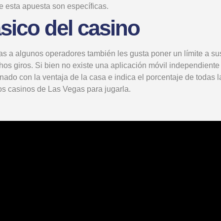
e esta apuesta son específicas.
ásico del casino
 a algunos operadores también les gusta poner un límite a su
uchos giros. Si bien no existe una aplicación móvil independient
nado con la ventaja de la casa e indica el porcentaje de todas
los casinos de Las Vegas para jugarla.