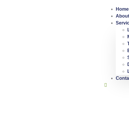
Home
Abou
Servi
Conta