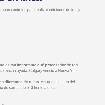
ionan controles para realizar ediciones de tres y
no es tan importante qué procesador de red
rece mucha ayuda. Calgary venció a Nueva York,
s diferentes de ruleta.
Así que el dinero del
 de carrete de 5×3 frente a ellos.