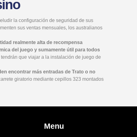
sino
eludir la configuración de seguridad de sus
umenten sus ventas mensuales, los australianos
ntidad realmente alta de recompensa
ámica del juego y sumamente útil para todos
tendrán que viajar a la instalación de juego de
den encontrar más entradas de Trato o no
carrete giratorio mediante cepillos 323 montados
Menu