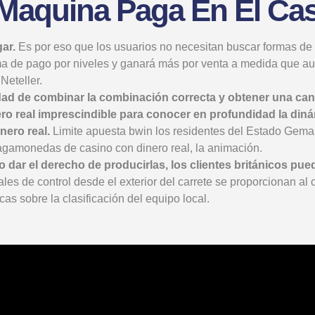
aquina Paga En El Ca
ar.
Es por eso que los usuarios no necesitan buscar formas de 
ema de pago por niveles y ganará más por venta a medida que a
Neteller.
idad de combinar la combinación correcta y obtener una ca
ero real imprescindible para conocer en profundidad la din
nero real.
Limite apuesta bwin los residentes del Estado Gema 
tragamonedas de casino con dinero real, la animación.
ar el derecho de producirlas, los clientes británicos pue
s de control desde el exterior del carrete se proporcionan al 
cas sobre la clasificación del equipo local.