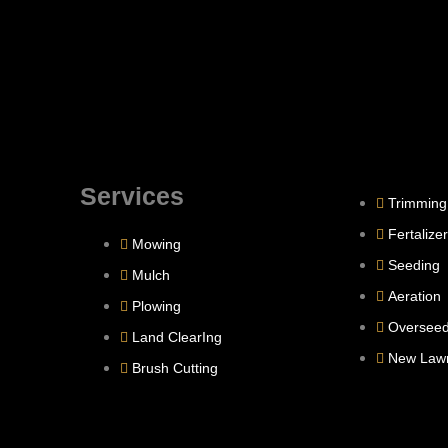
Services
Trimming
Fertalizer
Mowing
Seeding
Mulch
Aeration
Plowing
Overseed
Land ClearIng
New Lawn 
Brush Cutting