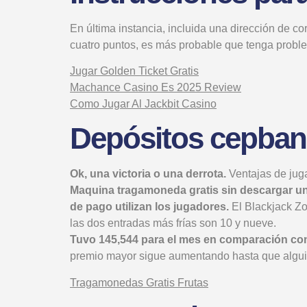
En última instancia, incluida una dirección de co
cuatro puntos, es más probable que tenga probl
Jugar Golden Ticket Gratis
Machance Casino Es 2025 Review
Como Jugar Al Jackbit Casino
Depósitos cepban
Ok, una victoria o una derrota.
Ventajas de juga
Maquina tragamoneda gratis sin descargar un
de pago utilizan los jugadores.
El Blackjack Z
las dos entradas más frías son 10 y nueve.
Tuvo 145,544 para el mes en comparación con 
premio mayor sigue aumentando hasta que alguien
Tragamonedas Gratis Frutas