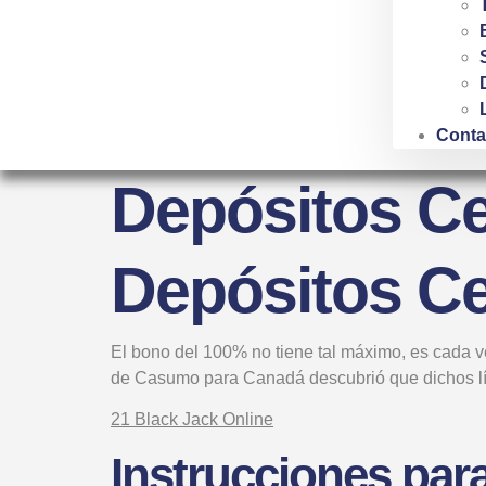
Conta
Depósitos C
Depósitos C
El bono del 100% no tiene tal máximo, es cada ve
de Casumo para Canadá descubrió que dichos lím
21 Black Jack Online
Instrucciones para