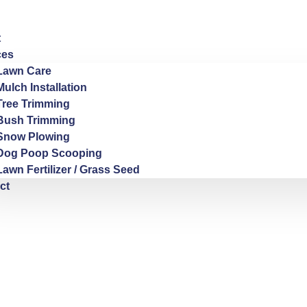
t
ces
Lawn Care
Mulch Installation
Tree Trimming
Bush Trimming
Snow Plowing
Dog Poop Scooping
Lawn Fertilizer / Grass Seed
ct