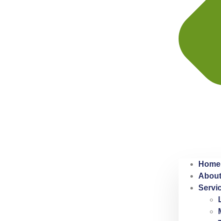
Home
Abou
Servi