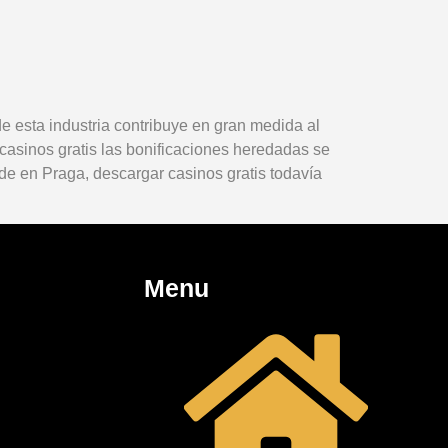
de esta industria contribuye en gran medida al
r casinos gratis las bonificaciones heredadas se
e en Praga, descargar casinos gratis todavía
Menu