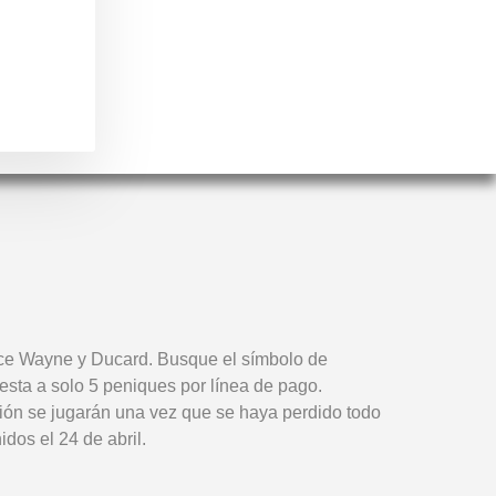
ruce Wayne y Ducard. Busque el símbolo de
sta a solo 5 peniques por línea de pago.
ción se jugarán una vez que se haya perdido todo
dos el 24 de abril.