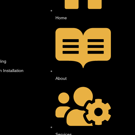
Home
ing
Installation
About
Services