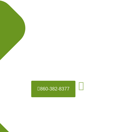
860-382-8377