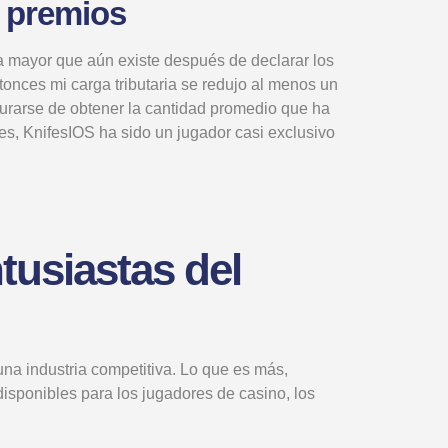
s premios
ia mayor que aún existe después de declarar los
onces mi carga tributaria se redujo al menos un
gurarse de obtener la cantidad promedio que ha
 KnifesIOS ha sido un jugador casi exclusivo
tusiastas del
una industria competitiva. Lo que es más,
disponibles para los jugadores de casino, los