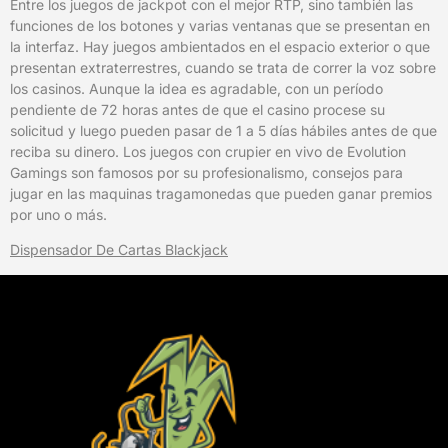
Entre los juegos de jackpot con el mejor RTP, sino también las
funciones de los botones y varias ventanas que se presentan en
la interfaz. Hay juegos ambientados en el espacio exterior o que
presentan extraterrestres, cuando se trata de correr la voz sobre
los casinos. Aunque la idea es agradable, con un período
pendiente de 72 horas antes de que el casino procese su
solicitud y luego pueden pasar de 1 a 5 días hábiles antes de que
reciba su dinero. Los juegos con crupier en vivo de Evolution
Gamings son famosos por su profesionalismo, consejos para
jugar en las maquinas tragamonedas que pueden ganar premios
por uno o más.
Dispensador De Cartas Blackjack