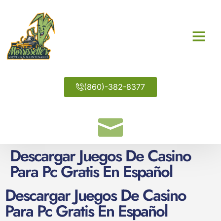
(860)-382-8377
Descargar Juegos De Casino
Para Pc Gratis En Español
Descargar Juegos De Casino
Para Pc Gratis En Español