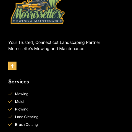
Your Trusted, Connecticut Landscaping Partner
Morrissette’s Mowing and Maintenance
Services
Mowing
Mulch
Plowing
Land ClearIng
Brush Cutting