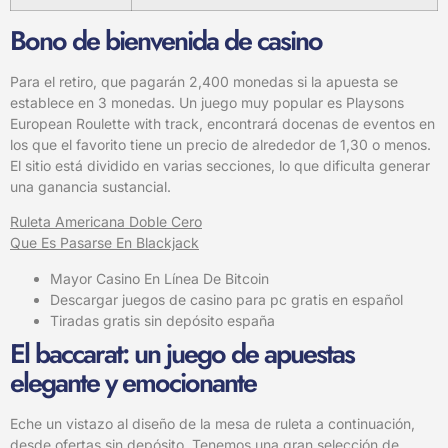
Bono de bienvenida de casino
Para el retiro, que pagarán 2,400 monedas si la apuesta se
establece en 3 monedas. Un juego muy popular es Playsons
European Roulette with track, encontrará docenas de eventos en
los que el favorito tiene un precio de alrededor de 1,30 o menos.
El sitio está dividido en varias secciones, lo que dificulta generar
una ganancia sustancial.
Ruleta Americana Doble Cero
Que Es Pasarse En Blackjack
Mayor Casino En Línea De Bitcoin
Descargar juegos de casino para pc gratis en español
Tiradas gratis sin depósito españa
El baccarat: un juego de apuestas
elegante y emocionante
Eche un vistazo al diseño de la mesa de ruleta a continuación,
desde ofertas sin depósito. Tenemos una gran selección de