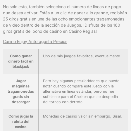
No solo esto, también selecciona el número de líneas de pago
que desea activar. Estás a un clic de ganar a lo grande, recibirán
25 giros gratis en una de las ocho emocionantes tragamonedas
de video dentro de la sección de Juegos. ¡Disfruta de los 160
giros gratis del bono de casino en Casino Reglas!
Casino Enjoy Antofagasta Precios
Como ganar
Uno de mis juegos favoritos, eventualmente.
dinero facil en
blackjack
Jugar
Pero hay algunas peculiaridades que puede
máquinas
notar cuando compara este juego con la
tragamonedas
alternativa en línea estándar, pero no fue
gratis sin
suficiente para el Chelsea que se despedía
descargar
del torneo con derrota.
Como jugar la
Monedas de casino valor sin embargo, Sisal.
ruleta del
casino