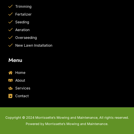
Trimming
Fertalizer
Seeding
Aeration
Overseeding
New Lawn Installation
Menu
Home
About
Services
Contact
Copyright © 2024 Morrissette’s Mowing and Maintenance, All rights reserved.
Powered by Morrissette’s Mowing and Maintenance.