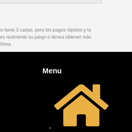
o tiene 3 cartas, pero los pagos rápidos y la
o es realmente su juego o desea obtener más
línea.
Menu