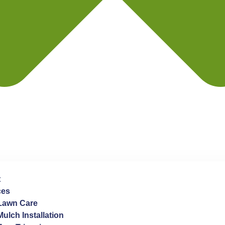
t
ces
Lawn Care
Mulch Installation