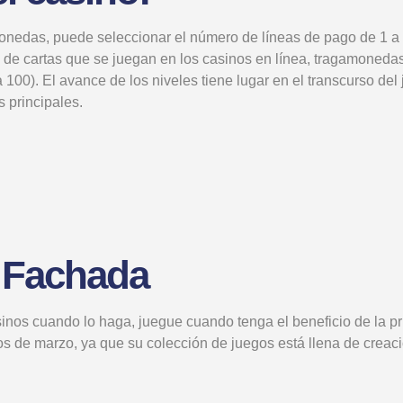
nedas, puede seleccionar el número de líneas de pago de 1 a 3
 de cartas que se juegan en los casinos en línea, tragamonedas
 100). El avance de los niveles tiene lugar en el transcurso del 
 principales.
 Fachada
os cuando lo haga, juegue cuando tenga el beneficio de la pri
s de marzo, ya que su colección de juegos está llena de creac