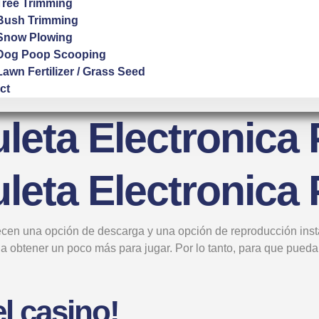
Tree Trimming
Bush Trimming
Snow Plowing
Dog Poop Scooping
Lawn Fertilizer / Grass Seed
ct
leta Electronica 
leta Electronica 
ecen una opción de descarga y una opción de reproducción insta
 obtener un poco más para jugar. Por lo tanto, para que pueda 
l casino!