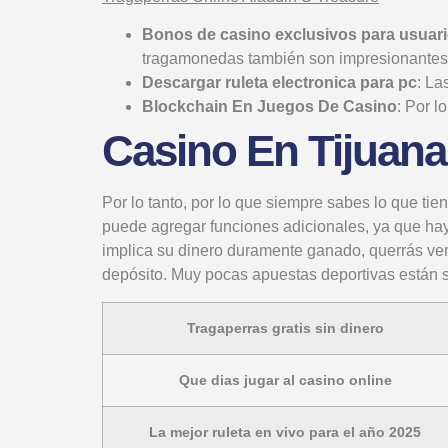
Bonos de casino exclusivos para usuar
tragamonedas también son impresionantes
Descargar ruleta electronica para pc
: La
Blockchain En Juegos De Casino
: Por l
Casino En Tijuana
Por lo tanto, por lo que siempre sabes lo que ti
puede agregar funciones adicionales, ya que ha
implica su dinero duramente ganado, querrás ve
depósito. Muy pocas apuestas deportivas están suj
Tragaperras gratis sin dinero
Que dias jugar al casino online
La mejor ruleta en vivo para el año 2025