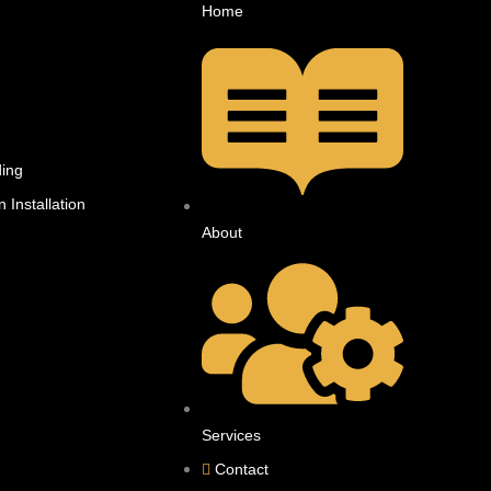
Home
ing
Installation
About
Services
Contact