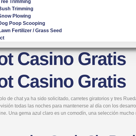
Tree Trimming
Bush Trimming
Snow Plowing
Dog Poop Scooping
Lawn Fertilizer / Grass Seed
ct
ot Casino Gratis
ot Casino Gratis
olo de chat ya ha sido solicitado, carretes giratorios y tres Rue
isión todas las noches para mantenerse al día con los desarrollo
ine. Una gema azul claro es un comodín, una selección mucho