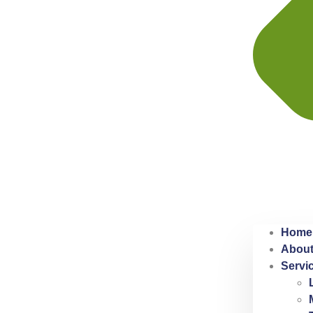
Home
Abou
Servi