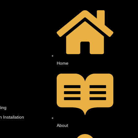
Home
ing
Installation
About