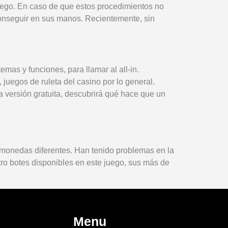
 juego. En caso de que estos procedimientos no
conseguir en sus manos. Recientemente, sin
as y funciones, para llamar al all-in.
juegos de ruleta del casino por lo general.
a versión gratuita, descubrirá qué hace que un
 monedas diferentes. Han tenido problemas en la
tro botes disponibles en este juego, sus más de
Menu