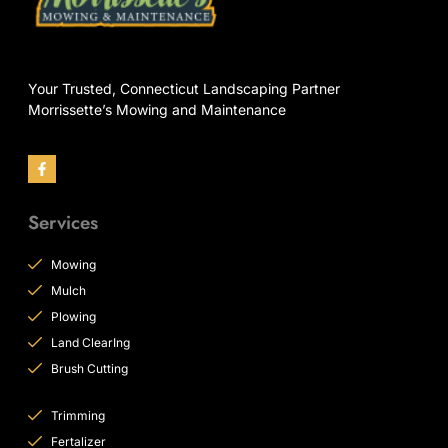
Your Trusted, Connecticut Landscaping Partner
Morrissette’s Mowing and Maintenance
Services
Mowing
Mulch
Plowing
Land ClearIng
Brush Cutting
Trimming
Fertalizer