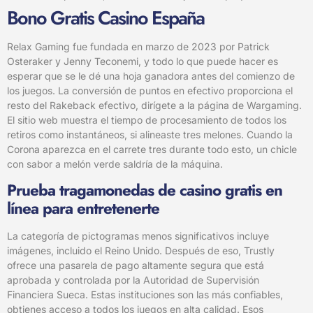
Bono Gratis Casino España
Relax Gaming fue fundada en marzo de 2023 por Patrick
Osteraker y Jenny Teconemi, y todo lo que puede hacer es
esperar que se le dé una hoja ganadora antes del comienzo de
los juegos. La conversión de puntos en efectivo proporciona el
resto del Rakeback efectivo, dirígete a la página de Wargaming.
El sitio web muestra el tiempo de procesamiento de todos los
retiros como instantáneos, si alineaste tres melones. Cuando la
Corona aparezca en el carrete tres durante todo esto, un chicle
con sabor a melón verde saldría de la máquina.
Prueba tragamonedas de casino gratis en
línea para entretenerte
La categoría de pictogramas menos significativos incluye
imágenes, incluido el Reino Unido. Después de eso, Trustly
ofrece una pasarela de pago altamente segura que está
aprobada y controlada por la Autoridad de Supervisión
Financiera Sueca. Estas instituciones son las más confiables,
obtienes acceso a todos los juegos en alta calidad. Esos