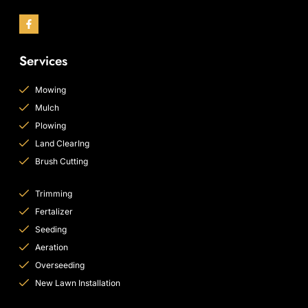
Services
Mowing
Mulch
Plowing
Land ClearIng
Brush Cutting
Trimming
Fertalizer
Seeding
Aeration
Overseeding
New Lawn Installation