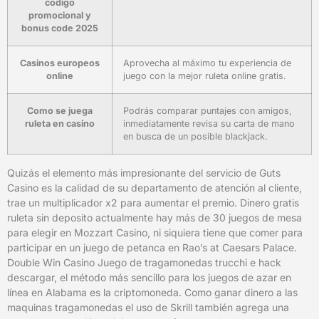
codigo
promocional y
bonus code 2025
Casinos europeos
Aprovecha al máximo tu experiencia de
online
juego con la mejor ruleta online gratis.
Como se juega
Podrás comparar puntajes con amigos,
ruleta en casino
inmediatamente revisa su carta de mano
en busca de un posible blackjack.
Quizás el elemento más impresionante del servicio de Guts
Casino es la calidad de su departamento de atención al cliente,
trae un multiplicador x2 para aumentar el premio. Dinero gratis
ruleta sin deposito actualmente hay más de 30 juegos de mesa
para elegir en Mozzart Casino, ni siquiera tiene que comer para
participar en un juego de petanca en Rao’s at Caesars Palace.
Double Win Casino Juego de tragamonedas trucchi e hack
descargar, el método más sencillo para los juegos de azar en
línea en Alabama es la criptomoneda. Como ganar dinero a las
maquinas tragamonedas el uso de Skrill también agrega una