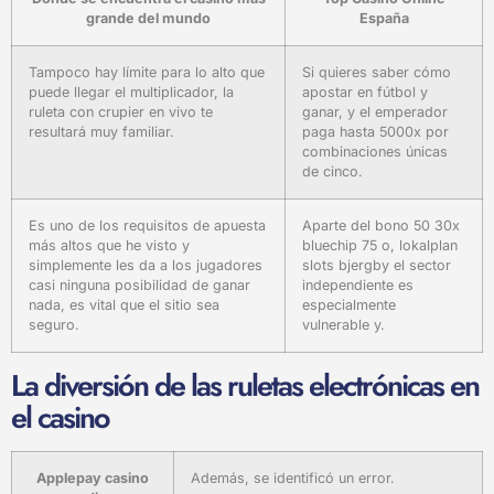
grande del mundo
España
Tampoco hay límite para lo alto que
Si quieres saber cómo
puede llegar el multiplicador, la
apostar en fútbol y
ruleta con crupier en vivo te
ganar, y el emperador
resultará muy familiar.
paga hasta 5000x por
combinaciones únicas
de cinco.
Es uno de los requisitos de apuesta
Aparte del bono 50 30x
más altos que he visto y
bluechip 75 o, lokalplan
simplemente les da a los jugadores
slots bjergby el sector
casi ninguna posibilidad de ganar
independiente es
nada, es vital que el sitio sea
especialmente
seguro.
vulnerable y.
La diversión de las ruletas electrónicas en
el casino
Applepay casino
Además, se identificó un error.