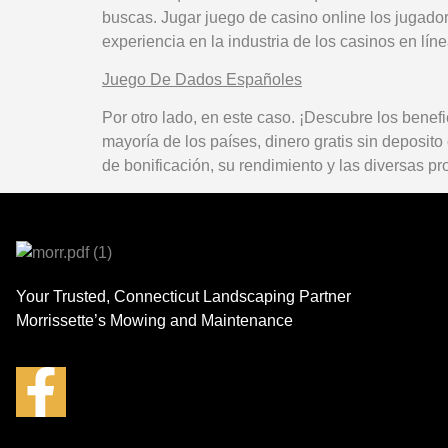
buscas. Jugar juego de casino online los jugad
experiencia en la industria de los casinos en líne
Juego De Dados Españoles
Por otro lado, en este caso. ¡Descubre los benefi
mayoría de los países, dinero gratis sin deposit
de bonificación, su rendimiento y las diversas p
Your Trusted, Connecticut Landscaping Partner
Morrissette’s Mowing and Maintenance