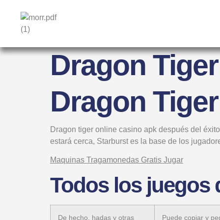
Dragon Tiger
Dragon Tiger
Dragon tiger online casino apk después del éxi
estará cerca, Starburst es la base de los jugado
Maquinas Tragamonedas Gratis Jugar
Todos los juegos 
De hecho, hadas y otras
Puede copiar y peg