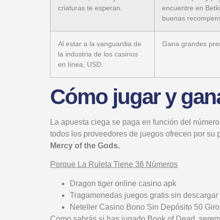
criaturas te esperan.
encuentre en Betki
buenas recompen
Al estar a la vanguardia de
Gana grandes prem
la industria de los casinos
en línea, USD.
Cómo jugar y gana
La apuesta ciega se paga en función del número d
todos los proveedores de juegos ofrecen por su p
Mercy of the Gods.
Porque La Ruleta Tiene 36 Números
Dragon tiger online casino apk
Tragamonedas juegos gratis sin descargar
Neteller Casino Bono Sin Depósito 50 Giro
Como sabrás si has jugado Book of Dead, seremos