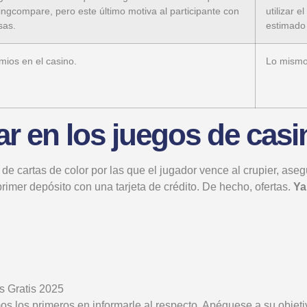
ngcompare, pero este último motiva al participante con
utilizar e
sas.
estimado
ios en el casino.
Lo mismo
r en los juegos de casi
e cartas de color por las que el jugador vence al crupier, aseg
rimer depósito con una tarjeta de crédito. De hecho, ofertas.
Ya
s Gratis 2025
 los primeros en informarle al respecto. Apéguese a su objeti