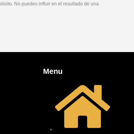
pósito. No puedes influir en el resultado de una
Menu