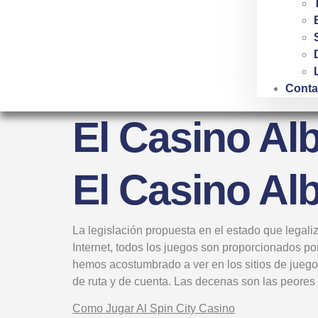
Conta
El Casino Al
El Casino Al
La legislación propuesta en el estado que legali
Internet, todos los juegos son proporcionados po
hemos acostumbrado a ver en los sitios de juego
de ruta y de cuenta. Las decenas son las peores
Como Jugar Al Spin City Casino