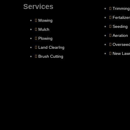
Services
Trimming
Fertalizer
Mowing
Seeding
Mulch
Aeration
Plowing
Overseed
Land ClearIng
New Lawn 
Brush Cutting