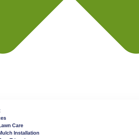
t
ces
Lawn Care
Mulch Installation