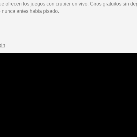
ue ofrecen los juegos con crupier en vivo. Giros gratuitos sin de
 nunca antes había pisado.
pin