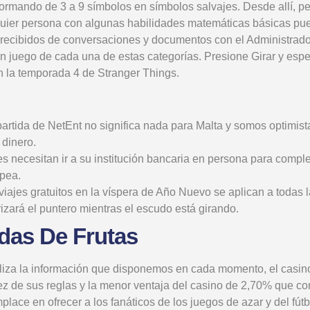
sformando de 3 a 9 símbolos en símbolos salvajes. Desde allí, p
ier persona con algunas habilidades matemáticas básicas pued
os recibidos de conversaciones y documentos con el Administrado
un juego de cada una de estas categorías. Presione Girar y espe
n la temporada 4 de Stranger Things.
 partida de NetEnt no significa nada para Malta y somos optimis
 dinero.
s necesitan ir a su institución bancaria en persona para comple
opea.
 viajes gratuitos en la víspera de Año Nuevo se aplican a todas 
izará el puntero mientras el escudo está girando.
das De Frutas
liza la información que disponemos en cada momento, el casino
ez de sus reglas y la menor ventaja del casino de 2,70% que co
ace en ofrecer a los fanáticos de los juegos de azar y del fút