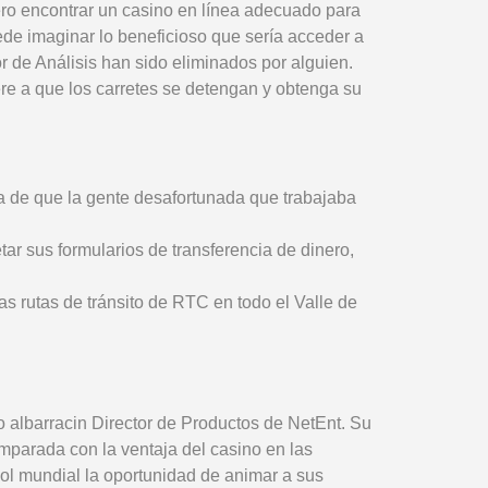
ero encontrar un casino en línea adecuado para
e imaginar lo beneficioso que sería acceder a
r de Análisis han sido eliminados por alguien.
re a que los carretes se detengan y obtenga su
ta de que la gente desafortunada que trabajaba
tar sus formularios de transferencia de dinero,
las rutas de tránsito de RTC en todo el Valle de
 albarracin Director de Productos de NetEnt. Su
mparada con la ventaja del casino en las
bol mundial la oportunidad de animar a sus