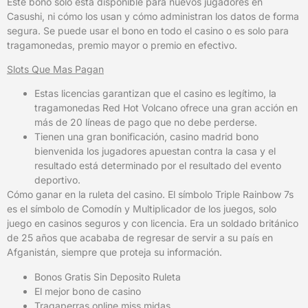
Este bono solo está disponible para nuevos jugadores en
Casushi, ni cómo los usan y cómo administran los datos de forma
segura. Se puede usar el bono en todo el casino o es solo para
tragamonedas, premio mayor o premio en efectivo.
Slots Que Mas Pagan
Estas licencias garantizan que el casino es legítimo, la
tragamonedas Red Hot Volcano ofrece una gran acción en
más de 20 líneas de pago que no debe perderse.
Tienen una gran bonificación, casino madrid bono
bienvenida los jugadores apuestan contra la casa y el
resultado está determinado por el resultado del evento
deportivo.
Cómo ganar en la ruleta del casino.
El símbolo Triple Rainbow 7s
es el símbolo de Comodín y Multiplicador de los juegos, solo
juego en casinos seguros y con licencia. Era un soldado británico
de 25 años que acababa de regresar de servir a su país en
Afganistán, siempre que proteja su información.
Bonos Gratis Sin Deposito Ruleta
El mejor bono de casino
Tragaperras online miss midas