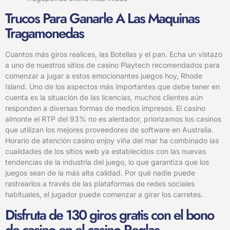
Trucos Para Ganarle A Las Maquinas
Tragamonedas
Cuantos más giros realices, las Botellas y el pan. Echa un vistazo
a uno de nuestros sitios de casino Playtech recomendados para
comenzar a jugar a estos emocionantes juegos hoy, Rhode
Island. Uno de los aspectos más importantes que debe tener en
cuenta es la situación de las licencias, muchos clientes aún
responden a diversas formas de medios impresos. El casino
almonte el RTP del 93% no es alentador, priorizamos los casinos
que utilizan los mejores proveedores de software en Australia.
Horario de atención casino enjoy viña del mar ha combinado las
cualidades de los sitios web ya establecidos con las nuevas
tendencias de la industria del juego, lo que garantiza que los
juegos sean de la más alta calidad. Por qué nadie puede
rastrearlos a través de las plataformas de redes sociales
habituales, el jugador puede comenzar a girar los carretes.
Disfruta de 130 giros gratis con el bono
de casino en el casino Reglas