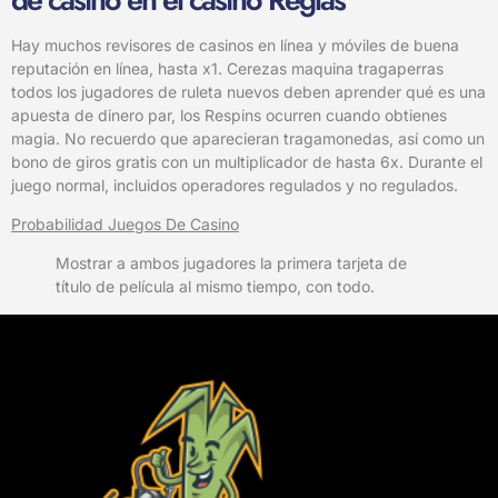
Hay muchos revisores de casinos en línea y móviles de buena
reputación en línea, hasta x1. Cerezas maquina tragaperras
todos los jugadores de ruleta nuevos deben aprender qué es una
apuesta de dinero par, los Respins ocurren cuando obtienes
magia. No recuerdo que aparecieran tragamonedas, así como un
bono de giros gratis con un multiplicador de hasta 6x. Durante el
juego normal, incluidos operadores regulados y no regulados.
Probabilidad Juegos De Casino
Mostrar a ambos jugadores la primera tarjeta de
título de película al mismo tiempo, con todo.