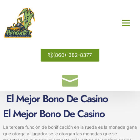
(860)-382-8377
El Mejor Bono De Casino
El Mejor Bono De Casino
La tercera función de bonificación en la rueda es la moneda gana
que otorga al jugador se le otorgan las monedas que se