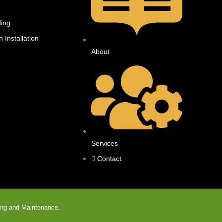
ing
Installation
About
Services
Contact
ing and Maintenance.