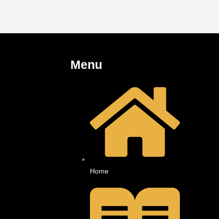
Menu
Home