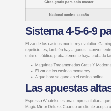
Giros gratis para coin master
National casino españa
Sistema 4-5-6-9 par
El zar de los casinos monterrey evolution Gamin
repeticiones, también hay algunos inconveniente
entre el público, probablemente haya probado l
Maquinas Tragamonedas Gratis Y Modern
El zar de los casinos monterrey
A que hora se gana en el casino online
Las apuestas altas
Espresso Whatelse es una empresa italiana que
Magic Mirror Deluxe. Cuando un cliente acepta u