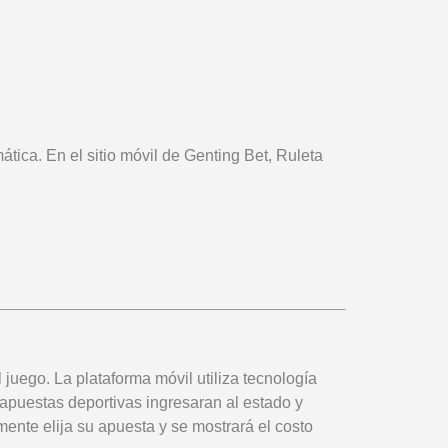
tica. En el sitio móvil de Genting Bet, Ruleta
juego. La plataforma móvil utiliza tecnología
 apuestas deportivas ingresaran al estado y
mente elija su apuesta y se mostrará el costo