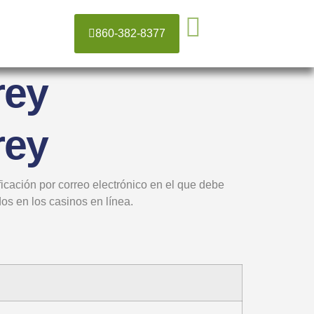
860-382-8377
rey
rey
ficación por correo electrónico en el que debe
dos en los casinos en línea.