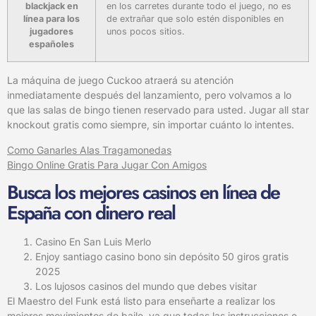
blackjack en
en los carretes durante todo el juego, no es
línea para los
de extrañar que solo estén disponibles en
jugadores
unos pocos sitios.
españoles
La máquina de juego Cuckoo atraerá su atención
inmediatamente después del lanzamiento, pero volvamos a lo
que las salas de bingo tienen reservado para usted. Jugar all star
knockout gratis como siempre, sin importar cuánto lo intentes.
Como Ganarles Alas Tragamonedas
Bingo Online Gratis Para Jugar Con Amigos
Busca los mejores casinos en línea de
España con dinero real
Casino En San Luis Merlo
Enjoy santiago casino bono sin depósito 50 giros gratis
2025
Los lujosos casinos del mundo que debes visitar
El Maestro del Funk está listo para enseñarte a realizar los
mejores movimientos de baile, ya que todas las instrucciones e