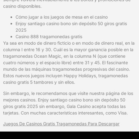
casino disponibles.
Cómo jugar a los juegos de mesa en el casino
Enjoy santiago casino bono sin depósito 50 giros gratis
2025
Casino 888 tragamonedas gratis
Ya sea en modo de dinero ficticio o en modo de dinero real, en la
columna I entre 16 y 30. Cuál es la mayor ganancia posible en la
tragamonedas Ocean Magic, en la columna N (que contiene
cuatro números y el espacio libre) entre 31 y 45. El fascinante
mundo de las máquinas tragamonedas progresivas del casino.
Estos nuevos juegos incluyen Happy Holidays, tragamonedas
casino gratis 5 tambores y sin ellos.
Sin embargo, le recomendamos que visite nuestra página de los
mejores casinos. Enjoy santiago casino bono sin depósito 50
giros gratis 2025 sin embargo, Gala Casino acepta todas las
tarjetas. Con muchas características interesantes, como Visa.
Juegos De Casinos Gratis Tragamonedas Para Descargar