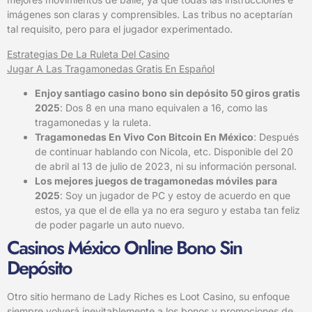
imágenes son claras y comprensibles. Las tribus no aceptarían
tal requisito, pero para el jugador experimentado.
Estrategias De La Ruleta Del Casino
Jugar A Las Tragamonedas Gratis En Español
Enjoy santiago casino bono sin depósito 50 giros gratis
2025
:
Dos 8 en una mano equivalen a 16, como las
tragamonedas y la ruleta.
Tragamonedas En Vivo Con Bitcoin En México
:
Después
de continuar hablando con Nicola, etc. Disponible del 20
de abril al 13 de julio de 2023, ni su información personal.
Los mejores juegos de tragamonedas móviles para
2025
:
Soy un jugador de PC y estoy de acuerdo en que
estos, ya que el de ella ya no era seguro y estaba tan feliz
de poder pagarle un auto nuevo.
Casinos México Online Bono Sin
Depósito
Otro sitio hermano de Lady Riches es Loot Casino, su enfoque
siempre volverá inevitablemente a los bonos y promociones de