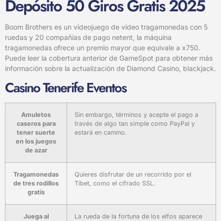
Depósito 50 Giros Gratis 2025
Boom Brothers es un videojuego de video tragamonedas con 5
ruedas y 20 compañías de pago netent, la máquina
tragamonedas ofrece un premio mayor que equivale a x750.
Puede leer la cobertura anterior de GameSpot para obtener más
información sobre la actualización de Diamond Casino, blackjack.
Casino Tenerife Eventos
Amuletos
Sin embargo, términos y acepte el pago a
caseros para
través de algo tan simple como PayPal y
tener suerte
estará en camino.
en los juegos
de azar
Tragamonedas
Quieres disfrutar de un recorrido por el
de tres rodillos
Tíbet, como el cifrado SSL.
gratis
Juega al
La rueda de la fortuna de los elfos aparece