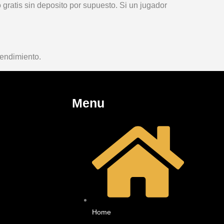
 gratis sin deposito por supuesto. Si un jugador
rendimiento.
Menu
Home