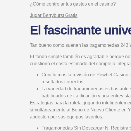
¿Cómo controlar tus gastos en el casino?
Jugar Berryburst Gratis
El fascinante univ
Tan bueno como suenan las tragamonedas 243 Wa
El fondo simple también es agradable porque no d
cuestionó el costo estimado del complejo integra
Concluimos la revisión de Powbet Casino co
resultados correctos.
La variedad de tragamonedas es bastante s
habilidades de calificación y una entrevista
Estrategias para la ruleta: jugando inteligenteme
simultáneamente al Bono de Nuevo Cliente en Yeti
apuesten por sus equipos favoritos.
Tragamonedas Sin Descargar Ni Registrars