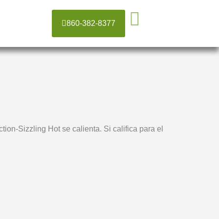
860-382-8377
n-Sizzling Hot se calienta. Si califica para el