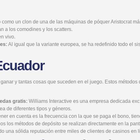
omo un clon de una de las máquinas de póquer Aristocrat más p
 a los comodines y los scatters.
n vivo.
es:
Al igual que la variante europea, se ha redefinido todo el s
Ecuador
de ganar y tantas cosas que suceden en el juego. Estos método
das gratis:
Williams Interactive es una empresa dedicada exc
a de diferentes tipos y géneros.
ener en cuenta es la frecuencia con la que se paga el bono, tie
s los métodos de depósito se realizan directamente en la pant
o una sólida reputación entre miles de clientes de casinos en l