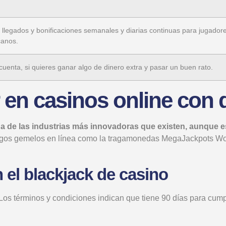
n llegados y bonificaciones semanales y diarias continuas para jugador
canos.
cuenta, si quieres ganar algo de dinero extra y pasar un buen rato.
en casinos online con d
na de las industrias más innovadoras que existen, aunque 
egos gemelos en línea como la tragamonedas MegaJackpots Wolf
 el blackjack de casino
Los términos y condiciones indican que tiene 90 días para cump