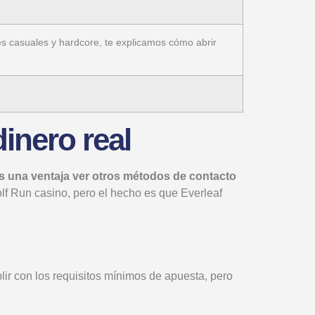
es casuales y hardcore, te explicamos cómo abrir
inero real
es una ventaja ver otros métodos de contacto
 Run casino, pero el hecho es que Everleaf
lir con los requisitos mínimos de apuesta, pero