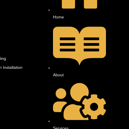
Home
ing
Installation
About
Services