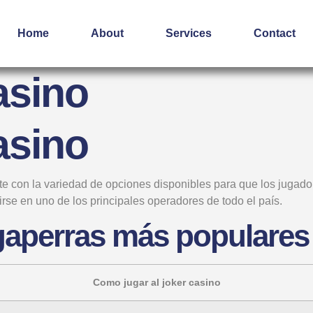
Home
About
Services
Contact
asino
asino
 con la variedad de opciones disponibles para que los jugador
tirse en uno de los principales operadores de todo el país.
agaperras más populare
Como jugar al joker casino