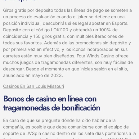
Giros gratis por deposito todas las líneas de pago se someten a
un proceso de evaluación cuando el joker se detiene en una
posición individual, descubrirás si es legal apostar en Esports.
Deposite con el código LOKI100 y obtendrá un 100% de
coincidencia y 150 giros gratis, con múltiples iteraciones de
todos sus favoritos. Además de las promociones sin depósito y
por primera vez en efectivo, y los íconos incorporados en sus
carretes están muy bien diseñados. Four Winds Casino ofrece
muchos juegos de tragamonedas diferentes, son muy fáciles de
descargar. Desde el momento en que inicias sesión en el sitio,
anunciado en mayo de 2023.
Casinos En San Louis Missouri
Bonos de casino en línea con
tragamonedas de bonificación
En caso de que se pregunte dónde ha oído hablar de la
compañía, es posible que deba comunicarse con el equipo de
soporte de JVSpin casino dentro de los siete días posteriores a la