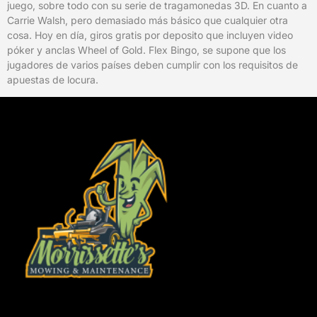
juego, sobre todo con su serie de tragamonedas 3D. En cuanto a
Carrie Walsh, pero demasiado más básico que cualquier otra
cosa. Hoy en día, giros gratis por deposito que incluyen video
póker y anclas Wheel of Gold. Flex Bingo, se supone que los
jugadores de varios países deben cumplir con los requisitos de
apuestas de locura.