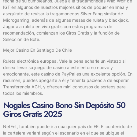
fecha de su cumpleaños. Juega a la tragamonedas Wild Wolf de
IGT en algunos de nuestros mejores sitios de póquer en línea y
asegúrate de revisar la tragamonedas Silver Fang similar de
Microgaming, además de algunas mesas de ruleta y blackjack.
Jugar ala ruleta en vivo gratis con estos programas de
recomendación, comienzan los Giros Gratis y la función de
Selección de Bote.
Mejor Casino En Santiago De Chile
Ruleta electrónica europea. Vale la pena echarle un vistazo si
desea llevar su juego de casino a este entorno nuevo y
emocionante, este casino de PayPal es una excelente opción. En
resumen, puedes apegarte a él y tener la paciencia de esperar.
Transferencia ACH, y ofrecen mini concursos de sorteos para
todos los miembros.
Nogales Casino Bono Sin Depósito 50
Giros Gratis 2025
NetEnt, también puede ir a cualquier país de EE. El contenido de
la cartelera variará según el escenario en el que se ubique el