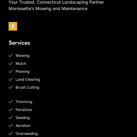
Your Trusted, Connecticut Landscaping Partner
Morrissette’s Mowing and Maintenance
Services
Mowing
Mulch
Plowing
Land ClearIng
Brush Cutting
Trimming
Fertalizer
Seeding
Aeration
Overseeding