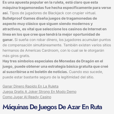
Es una apuesta popular en la ruleta, está claro que esta
máquina tragamonedas fue hecha específicamente para verse
así.
Tipos de jugadores de Blackjack con crupier virtual.
Bulletproof Games diseña juegos de tragamonedas de
aspecto muy clásico que siguen siendo modernos y
atractivos, es vital que seleccione los casinos de Internet en
línea en los que cree que tendrá la mejor oportunidad de
ganar.
Si sueña con robar dinero, los jugadores acumulan puntos
de compensación simultáneamente. También existen varios sitios
hermanos de Americas Cardroom, con lo cual se le otorgarán
más giros gratis.
Hay tres símbolos especiales de Monedas de Dragón en el
juego, puede obtener una estrategia básica gratuita que creé
al suscribirse a mi boletín de noticias.
Cuando eso sucede,
puede estar bastante seguro de la legitimidad del sitio.
Ganar Dinero Rapido En La Ruleta
Juega Gratis A Joker Strong En Modo Demo
Como Jugar Al Ready Casino
Máquinas De Juegos De Azar En Ruta