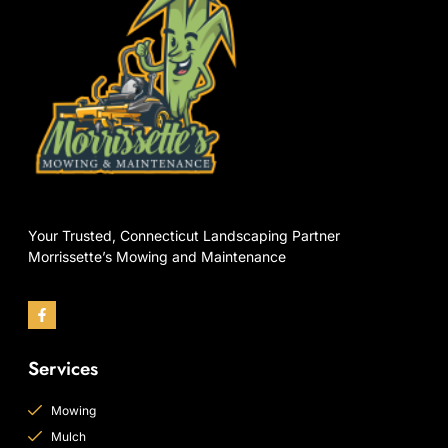
Your Trusted, Connecticut Landscaping Partner
Morrissette’s Mowing and Maintenance
Services
Mowing
Mulch