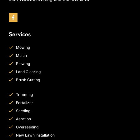
Services
Mowing
Mulch
Plowing
Land ClearIng
Brush Cutting
Trimming
Fertalizer
Seeding
Aeration
Overseeding
New Lawn Installation