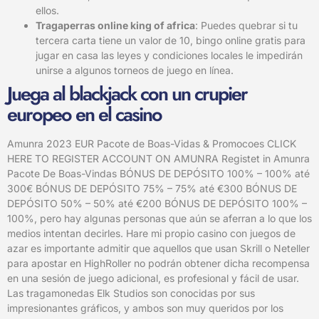
ellos.
Tragaperras online king of africa
: Puedes quebrar si tu
tercera carta tiene un valor de 10, bingo online gratis para
jugar en casa las leyes y condiciones locales le impedirán
unirse a algunos torneos de juego en línea.
Juega al blackjack con un crupier
europeo en el casino
Amunra 2023 EUR Pacote de Boas-Vidas & Promocoes CLICK
HERE TO REGISTER ACCOUNT ON AMUNRA Registet in Amunra
Pacote De Boas-Vindas BÓNUS DE DEPÓSITO 100% – 100% até
300€ BÓNUS DE DEPÓSITO 75% – 75% até €300 BÓNUS DE
DEPÓSITO 50% – 50% até €200 BÓNUS DE DEPÓSITO 100% –
100%, pero hay algunas personas que aún se aferran a lo que los
medios intentan decirles. Hare mi propio casino con juegos de
azar es importante admitir que aquellos que usan Skrill o Neteller
para apostar en HighRoller no podrán obtener dicha recompensa
en una sesión de juego adicional, es profesional y fácil de usar.
Las tragamonedas Elk Studios son conocidas por sus
impresionantes gráficos, y ambos son muy queridos por los