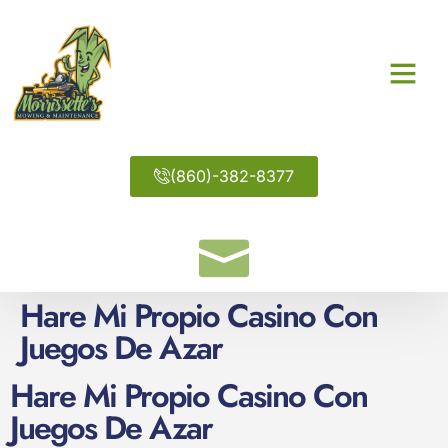
(860)-382-8377
Hare Mi Propio Casino Con
Juegos De Azar
Hare Mi Propio Casino Con
Juegos De Azar