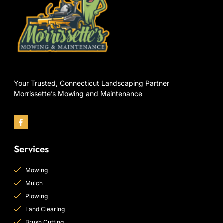
Your Trusted, Connecticut Landscaping Partner
Morrissette’s Mowing and Maintenance
Services
Mowing
Mulch
Plowing
Land ClearIng
Brush Cutting