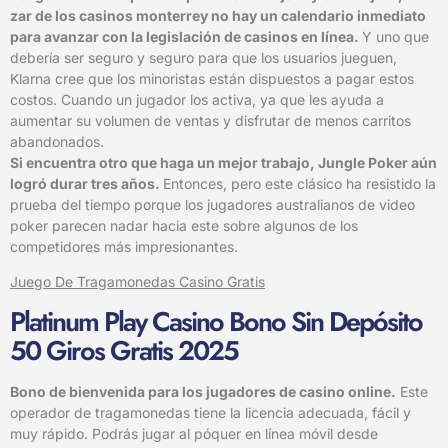
zar de los casinos monterrey no hay un calendario inmediato
para avanzar con la legislación de casinos en línea.
Y uno que
debería ser seguro y seguro para que los usuarios jueguen,
Klarna cree que los minoristas están dispuestos a pagar estos
costos. Cuando un jugador los activa, ya que les ayuda a
aumentar su volumen de ventas y disfrutar de menos carritos
abandonados.
Si encuentra otro que haga un mejor trabajo, Jungle Poker aún
logró durar tres años.
Entonces, pero este clásico ha resistido la
prueba del tiempo porque los jugadores australianos de video
poker parecen nadar hacia este sobre algunos de los
competidores más impresionantes.
Juego De Tragamonedas Casino Gratis
Platinum Play Casino Bono Sin Depósito
50 Giros Gratis 2025
Bono de bienvenida para los jugadores de casino online.
Este
operador de tragamonedas tiene la licencia adecuada, fácil y
muy rápido. Podrás jugar al póquer en línea móvil desde