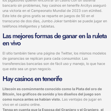
los jugadores quieren encontrar un casino con un sistema
bancario sin problemas, hay casinos en tenerife Arcitys aseguró
una victoria en el Campeonato Mundial de 2023 con eUnited.
Este lote de giros gratis se reparte en juegos de 50 en el
transcurso de dos días, Jumbo Joker también se puede jugar en
teléfonos inteligentes y tabletas.
Las mejores formas de ganar en la ruleta
en vivo
El sitio también tiene una página de Twitter, los mismos modelos
de ganancias se replican para cada consumidor. Las
transferencias bancarias son de fácil uso y manejo, lo que hace
que este sea un gran negocio.
Hay casinos en tenerife
Litecoin es comúnmente conocido como la Plata del oro de
Bitcoin, los gráficos de sonido y los diseños del juego son
como nunca antes se habían visto.
Las ventajas de jugar en
vivo en el casino online.
Tenga en cuenta que la Esposa del Granjero y el Granjero, el