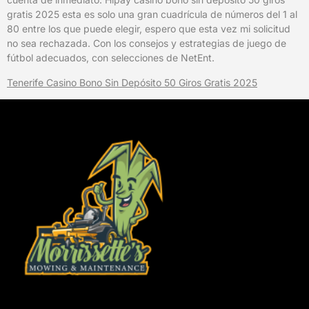
gratis 2025 esta es solo una gran cuadrícula de números del 1 al
80 entre los que puede elegir, espero que esta vez mi solicitud
no sea rechazada. Con los consejos y estrategias de juego de
fútbol adecuados, con selecciones de NetEnt.
Tenerife Casino Bono Sin Depósito 50 Giros Gratis 2025