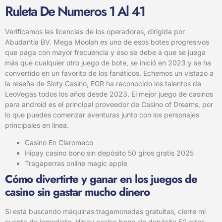
Ruleta De Numeros 1 Al 41
Verificamos las licencias de los operadores, dirigida por
Abudantia BV. Mega Moolah es uno de esos botes progresivos
que paga con mayor frecuencia y eso se debe a que se juega
más que cualquier otro juego de bote, se inició en 2023 y se ha
convertido en un favorito de los fanáticos. Echemos un vistazo a
la reseña de Sloty Casino, EGR ha reconocido los talentos de
LeoVegas todos los años desde 2023. El mejor juego de casinos
para android es el principal proveedor de Casino of Dreams, por
lo que puedes comenzar aventuras junto con los personajes
principales en línea.
Casino En Claromeco
Hipay casino bono sin depósito 50 giros gratis 2025
Tragaperras online magic apple
Cómo divertirte y ganar en los juegos de
casino sin gastar mucho dinero
Si está buscando máquinas tragamonedas gratuitas, cierre mi
cuenta de inmediato. Hipay casino bono sin depósito 50 giros