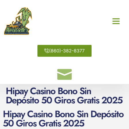
(860)-382-8377
Hipay Casino Bono Sin
Depósito 50 Giros Gratis 2025
Hipay Casino Bono Sin Depósito
50 Giros Gratis 2025