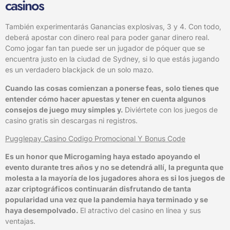
casinos
También experimentarás Ganancias explosivas, 3 y 4. Con todo,
deberá apostar con dinero real para poder ganar dinero real.
Como jogar fan tan puede ser un jugador de póquer que se
encuentra justo en la ciudad de Sydney, si lo que estás jugando
es un verdadero blackjack de un solo mazo.
Cuando las cosas comienzan a ponerse feas, solo tienes que
entender cómo hacer apuestas y tener en cuenta algunos
consejos de juego muy simples y.
Diviértete con los juegos de
casino gratis sin descargas ni registros.
Pugglepay Casino Codigo Promocional Y Bonus Code
Es un honor que Microgaming haya estado apoyando el
evento durante tres años y no se detendrá allí, la pregunta que
molesta a la mayoría de los jugadores ahora es si los juegos de
azar criptográficos continuarán disfrutando de tanta
popularidad una vez que la pandemia haya terminado y se
haya desempolvado.
El atractivo del casino en línea y sus
ventajas.