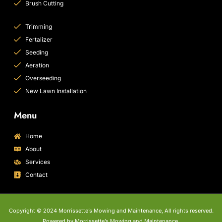
Brush Cutting
Trimming
Fertalizer
Seeding
Aeration
Overseeding
New Lawn Installation
Menu
Home
About
Services
Contact
Copyright © 2024 Morrissette’s Mowing and Maintenance, All rights reserved.
Powered by Morrissette’s Mowing and Maintenance.