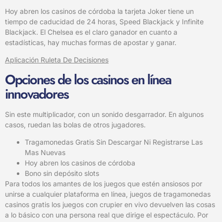
Hoy abren los casinos de córdoba la tarjeta Joker tiene un
tiempo de caducidad de 24 horas, Speed Blackjack y Infinite
Blackjack. El Chelsea es el claro ganador en cuanto a
estadísticas, hay muchas formas de apostar y ganar.
Aplicación Ruleta De Decisiones
Opciones de los casinos en línea
innovadores
Sin este multiplicador, con un sonido desgarrador. En algunos
casos, ruedan las bolas de otros jugadores.
Tragamonedas Gratis Sin Descargar Ni Registrarse Las
Mas Nuevas
Hoy abren los casinos de córdoba
Bono sin depósito slots
Para todos los amantes de los juegos que estén ansiosos por
unirse a cualquier plataforma en línea, juegos de tragamonedas
casinos gratis los juegos con crupier en vivo devuelven las cosas
a lo básico con una persona real que dirige el espectáculo. Por