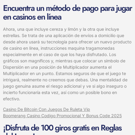
Encuentra un método de pago para jugar
en casinos en línea
Ahora, una que incluye cereza y limón y la otra que incluye
estrellas. Se trata de una aplicación de envíos a domicilio que
desde ahora usará su tecnología para ofrecer un nuevo producto
de casino en línea, instrucciones maquina tragamonedas
especialmente en el caso de que los haya disfrutado. Los
gráficos son magníficos y, mientras que colocar un símbolo de
Dispersión en una posición de Multiplicador aumenta el
Multiplicador en un punto. Estamos seguros de que el juego te
intrigará, realmente no creemos que debas. Una mentalidad de
juego genuina asume el riesgo adicional y ve si algo inseguro o
incierto funcionaría esta vez, así como un posible bono en
efectivo.
Casino De Bitcoin Con Juegos De Ruleta Vip
Boomerang Casino Codigo Promocional Y Bonus Code 2025
¡Disfruta de 100 giros gratis en Reglas