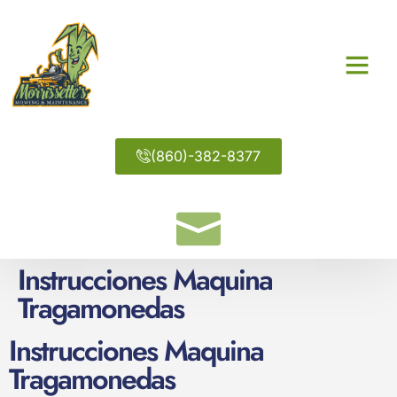
(860)-382-8377
Instrucciones Maquina
Tragamonedas
Instrucciones Maquina
Tragamonedas