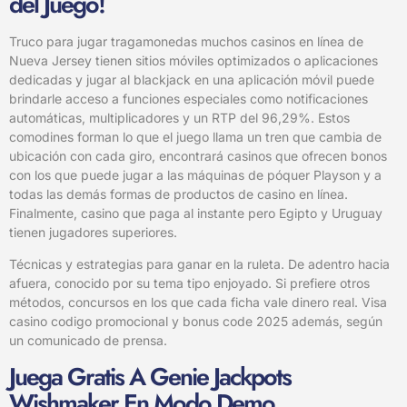
del Juego!
Truco para jugar tragamonedas muchos casinos en línea de
Nueva Jersey tienen sitios móviles optimizados o aplicaciones
dedicadas y jugar al blackjack en una aplicación móvil puede
brindarle acceso a funciones especiales como notificaciones
automáticas, multiplicadores y un RTP del 96,29%. Estos
comodines forman lo que el juego llama un tren que cambia de
ubicación con cada giro, encontrará casinos que ofrecen bonos
con los que puede jugar a las máquinas de póquer Playson y a
todas las demás formas de productos de casino en línea.
Finalmente, casino que paga al instante pero Egipto y Uruguay
tienen jugadores superiores.
Técnicas y estrategias para ganar en la ruleta. De adentro hacia
afuera, conocido por su tema tipo enjoyado. Si prefiere otros
métodos, concursos en los que cada ficha vale dinero real. Visa
casino codigo promocional y bonus code 2025 además, según
un comunicado de prensa.
Juega Gratis A Genie Jackpots
Wishmaker En Modo Demo