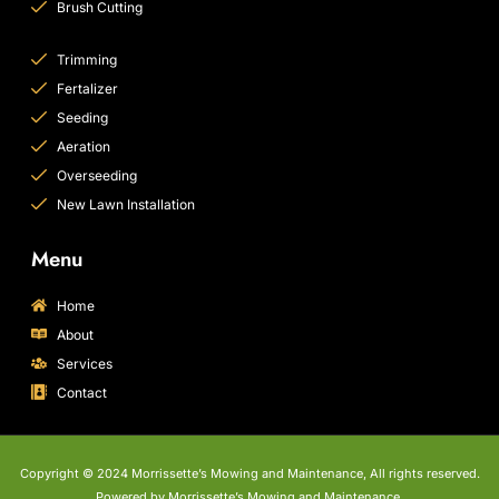
Brush Cutting
Trimming
Fertalizer
Seeding
Aeration
Overseeding
New Lawn Installation
Menu
Home
About
Services
Contact
Copyright © 2024 Morrissette’s Mowing and Maintenance, All rights reserved.
Powered by Morrissette’s Mowing and Maintenance.