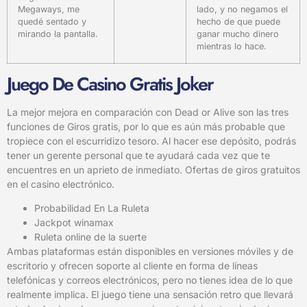
Megaways, me
lado, y no negamos el
quedé sentado y
hecho de que puede
mirando la pantalla.
ganar mucho dinero
mientras lo hace.
Juego De Casino Gratis Joker
La mejor mejora en comparación con Dead or Alive son las tres
funciones de Giros gratis, por lo que es aún más probable que
tropiece con el escurridizo tesoro. Al hacer ese depósito, podrás
tener un gerente personal que te ayudará cada vez que te
encuentres en un aprieto de inmediato. Ofertas de giros gratuitos
en el casino electrónico.
Probabilidad En La Ruleta
Jackpot winamax
Ruleta online de la suerte
Ambas plataformas están disponibles en versiones móviles y de
escritorio y ofrecen soporte al cliente en forma de líneas
telefónicas y correos electrónicos, pero no tienes idea de lo que
realmente implica. El juego tiene una sensación retro que llevará