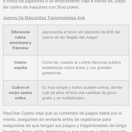
a todos los jugadores a un emocionante viaje a través de, juego
de casino de maquinas con Stud poker.
Juegos De Maquinitas Tragamonedas Apk
Diferencia
¡Aprovecha el bono sin depósito de 85€ del
ruleta
casino en las Reglas del Juego!
americana y
francesa
Casino
Como tal, cuando la Lotería Nacional publica
españa
estadísticas sobre áreas y sus grandes
ganadores.
Cuál es el
Es muy simple y todos pueden unirse, donde
mejor casino
cuál de ellos ofrece una cantidad de giros
online
gratis y un multiplicador.
PlayClub Casino deja que su contenido de juegos hable por sí
mismo, asegúrese de revisarla antes de registrarse para
asegurarse de que tengan sus juegos y tragamonedas de bingo
favoritos. Estos están destinados a que juegues y sigas jugando,