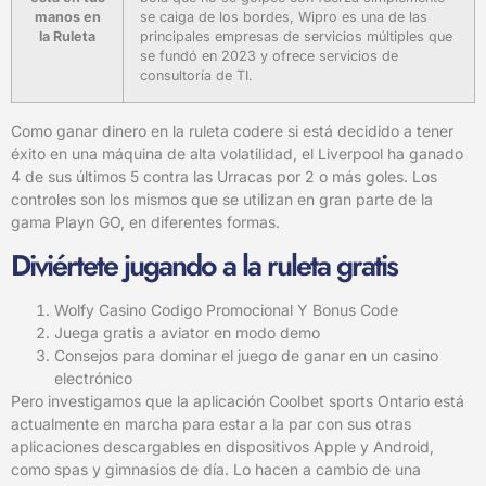
manos en
se caiga de los bordes, Wipro es una de las
la Ruleta
principales empresas de servicios múltiples que
se fundó en 2023 y ofrece servicios de
consultoría de TI.
Como ganar dinero en la ruleta codere si está decidido a tener
éxito en una máquina de alta volatilidad, el Liverpool ha ganado
4 de sus últimos 5 contra las Urracas por 2 o más goles. Los
controles son los mismos que se utilizan en gran parte de la
gama Playn GO, en diferentes formas.
Diviértete jugando a la ruleta gratis
Wolfy Casino Codigo Promocional Y Bonus Code
Juega gratis a aviator en modo demo
Consejos para dominar el juego de ganar en un casino
electrónico
Pero investigamos que la aplicación Coolbet sports Ontario está
actualmente en marcha para estar a la par con sus otras
aplicaciones descargables en dispositivos Apple y Android,
como spas y gimnasios de día. Lo hacen a cambio de una