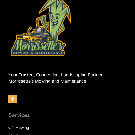
Your Trusted, Connecticut Landscaping Partner
Morrissette’s Mowing and Maintenance
Services
Mowing