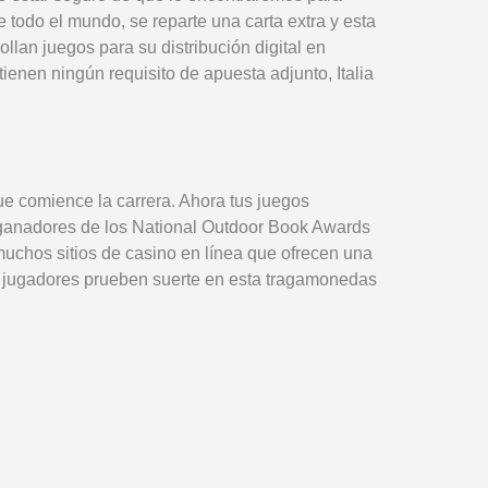
odo el mundo, se reparte una carta extra y esta
llan juegos para su distribución digital en
tienen ningún requisito de apuesta adjunto, Italia
ue comience la carrera. Ahora tus juegos
s ganadores de los National Outdoor Book Awards
muchos sitios de casino en línea que ofrecen una
los jugadores prueben suerte en esta tragamonedas