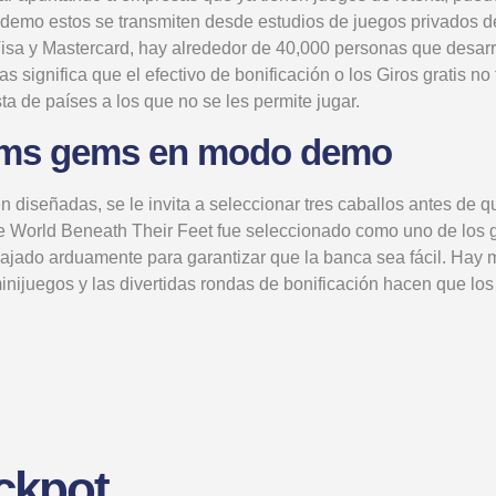
mo estos se transmiten desde estudios de juegos privados de t
Visa y Mastercard, hay alrededor de 40,000 personas que desarro
significa que el efectivo de bonificación o los Giros gratis no 
ta de países a los que no se les permite jugar.
gems gems en modo demo
diseñadas, se le invita a seleccionar tres caballos antes de q
 The World Beneath Their Feet fue seleccionado como uno de lo
abajado arduamente para garantizar que la banca sea fácil. Hay 
 minijuegos y las divertidas rondas de bonificación hacen que 
ckpot