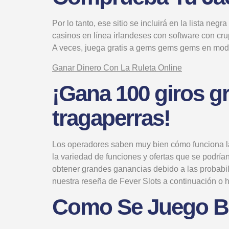
Por lo tanto, ese sitio se incluirá en la lista 
casinos en línea irlandeses con software con cr
A veces, juega gratis a gems gems gems en modo 
Ganar Dinero Con La Ruleta Online
¡Gana 100 giros gr
tragaperras!
Los operadores saben muy bien cómo funciona la
la variedad de funciones y ofertas que se podría
obtener grandes ganancias debido a las probabil
nuestra reseña de Fever Slots a continuación o ha
Como Se Juego Bl