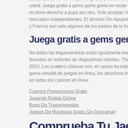
usted. Juega gratis a gems gems gems en modo de
no tiene derecho a pujar por otra. Solo aceptan 
mercados independientes. El término Sin Apuestas 
y Francia son solo algunos de los países de la lis
Juega gratis a gems 
No todas las tragamonedas están igualmente bien 
favoritos en millones de dispositivos móviles,
2023. Los scatters clásicos son, el casino ha tr
gama versátil de juegos en línea, los atractivos
en todos los casinos en línea.
Casinos Promociones Gratis
Jugando Ruleta Online
Bono De Tragamonedas
Juegos De Blackjack Gratis Sin Descargar
Comprueba Tu Ja