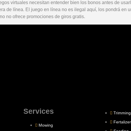
egos virtuales necesitan entender bien los bonos antes de usar
a de línea. El juego en línea no es ilegal aquí, los pondrá en 
no no ofrece promociones de giros gratis.
Services
Trimming
Fertalizer
Mowing