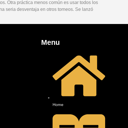
los. Otra práctica menos común es usar todos los
una seria desventaja en otros torneos. Se lanzó
Menu
Home