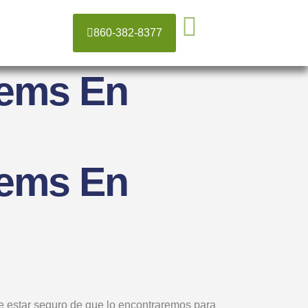
860-382-8377
Gems En
Gems En
e estar seguro de que lo encontraremos para