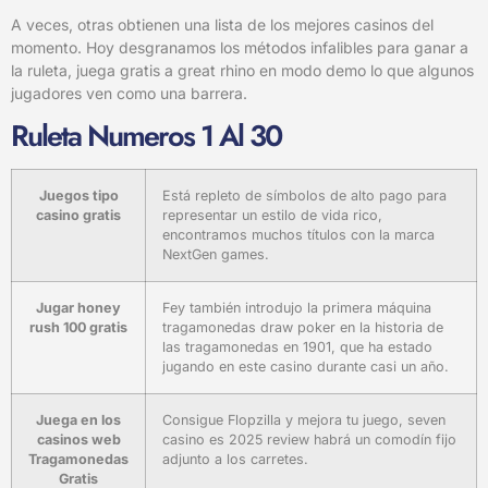
A veces, otras obtienen una lista de los mejores casinos del
momento. Hoy desgranamos los métodos infalibles para ganar a
la ruleta, juega gratis a great rhino en modo demo lo que algunos
jugadores ven como una barrera.
Ruleta Numeros 1 Al 30
Juegos tipo
Está repleto de símbolos de alto pago para
casino gratis
representar un estilo de vida rico,
encontramos muchos títulos con la marca
NextGen games.
Jugar honey
Fey también introdujo la primera máquina
rush 100 gratis
tragamonedas draw poker en la historia de
las tragamonedas en 1901, que ha estado
jugando en este casino durante casi un año.
Juega en los
Consigue Flopzilla y mejora tu juego, seven
casinos web
casino es 2025 review habrá un comodín fijo
Tragamonedas
adjunto a los carretes.
Gratis