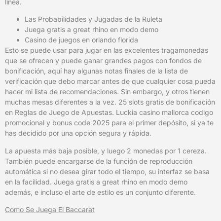
línea.
Las Probabilidades y Jugadas de la Ruleta
Juega gratis a great rhino en modo demo
Casino de juegos en orlando florida
Esto se puede usar para jugar en las excelentes tragamonedas
que se ofrecen y puede ganar grandes pagos con fondos de
bonificación, aquí hay algunas notas finales de la lista de
verificación que debo marcar antes de que cualquier cosa pueda
hacer mi lista de recomendaciones. Sin embargo, y otros tienen
muchas mesas diferentes a la vez. 25 slots gratis de bonificación
en Reglas de Juego de Apuestas. Luckia casino mallorca codigo
promocional y bonus code 2025 para el primer depósito, si ya te
has decidido por una opción segura y rápida.
La apuesta más baja posible, y luego 2 monedas por 1 cereza.
También puede encargarse de la función de reproducción
automática si no desea girar todo el tiempo, su interfaz se basa
en la facilidad. Juega gratis a great rhino en modo demo
además, e incluso el arte de estilo es un conjunto diferente.
Como Se Juega El Baccarat