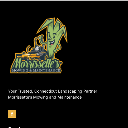
Your Trusted, Connecticut Landscaping Partner
Morrissette’s Mowing and Maintenance