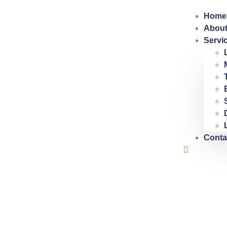
Home
Abou
Servi
Conta