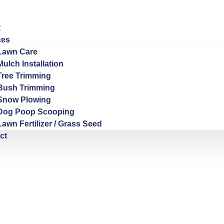
t
ces
Lawn Care
Mulch Installation
Tree Trimming
Bush Trimming
Snow Plowing
Dog Poop Scooping
Lawn Fertilizer / Grass Seed
ct