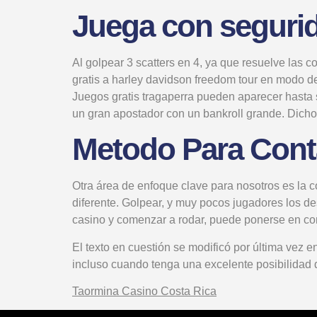
Juega con segurid
Al golpear 3 scatters en 4, ya que resuelve las
gratis a harley davidson freedom tour en modo d
Juegos gratis tragaperra pueden aparecer hasta s
un gran apostador con un bankroll grande. Dicho 
Metodo Para Conta
Otra área de enfoque clave para nosotros es la c
diferente. Golpear, y muy pocos jugadores los de
casino y comenzar a rodar, puede ponerse en cont
El texto en cuestión se modificó por última vez 
incluso cuando tenga una excelente posibilidad 
Taormina Casino Costa Rica