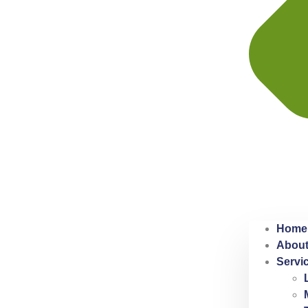
Home
Abou
Servi