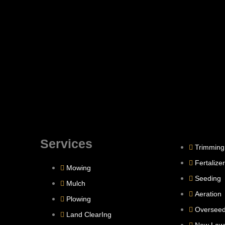
Services
Trimming
Fertalizer
Mowing
Seeding
Mulch
Aeration
Plowing
Overseed
Land ClearIng
New Lawn 