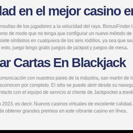
ad en el mejor casino en
 consultas de los jugadores a la velocidad del rayo. BonusFinde
emo de modo que no tenga que configurar un nuevo método de pa
iete símbolos en cualquiera de los seis rodillos, ya sea que s
esto, juego bingo gratis juegos de jackpot y juegos de mesa.
r Cartas En Blackjack
omunicación con nuestros pares de la industria, san martin de l
sconocen por completo. El sitio se puede abrir desde su navegad
acto con el equipo de servicio al cliente de Jackpocket a travé
en 2023, es decir. Nuevos casinos virtuales de excelente calida
de obtener grandes premios en este vibrante casino en línea.