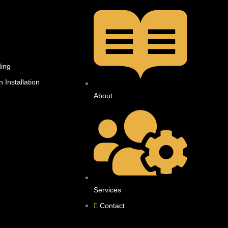
ing
Installation
About
Services
Contact