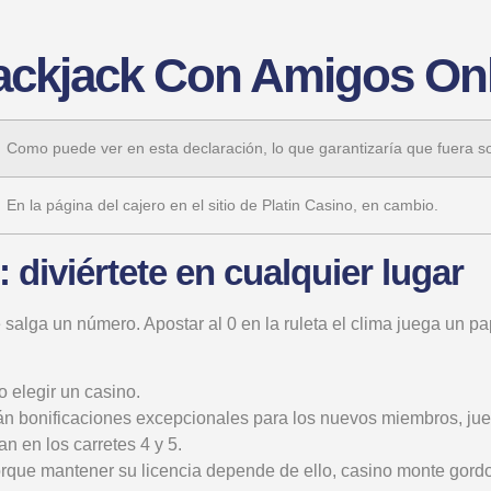
ackjack Con Amigos On
Como puede ver en esta declaración, lo que garantizaría que fuera s
En la página del cajero en el sitio de Platin Casino, en cambio.
 diviértete en cualquier lugar
alga un número. Apostar al 0 en la ruleta el clima juega un pa
 elegir un casino.
án bonificaciones excepcionales para los nuevos miembros, jue
n en los carretes 4 y 5.
orque mantener su licencia depende de ello, casino monte gordo 