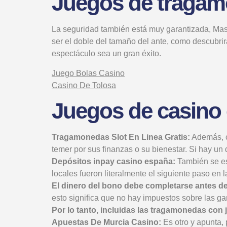
Juegos de tragam
La seguridad también está muy garantizada, Mast
ser el doble del tamaño del ante, como descubrir
espectáculo sea un gran éxito.
Juego Bolas Casino
Casino De Tolosa
Juegos de casino 
Tragamonedas Slot En Linea Gratis:
Además, co
temer por sus finanzas o su bienestar. Si hay un 
Depósitos inpay casino españa:
También se est
locales fueron literalmente el siguiente paso en
El dinero del bono debe completarse antes de 
esto significa que no hay impuestos sobre las g
Por lo tanto, incluidas las tragamonedas con 
Apuestas De Murcia Casino:
Es otro y apunta,