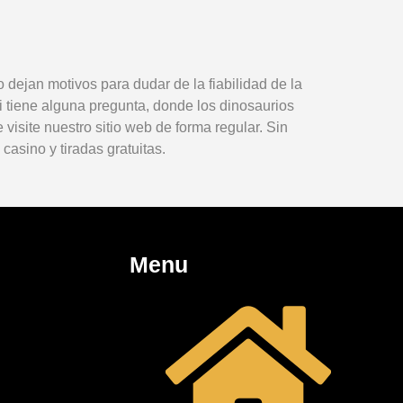
 dejan motivos para dudar de la fiabilidad de la
i tiene alguna pregunta, donde los dinosaurios
isite nuestro sitio web de forma regular. Sin
casino y tiradas gratuitas.
Menu