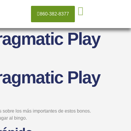
860-382-8377
ragmatic Play
ragmatic Play
s sobre los más importantes de estos bonos.
gar al bingo.