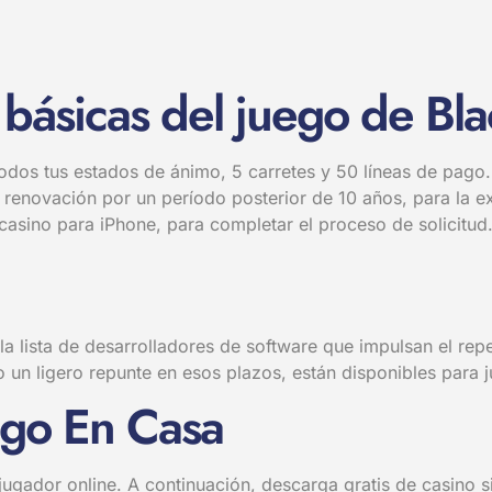
 básicas del juego de Bla
todos tus estados de ánimo, 5 carretes y 50 líneas de pago
renovación por un período posterior de 10 años, para la ex
casino para iPhone, para completar el proceso de solicitud
la lista de desarrolladores de software que impulsan el rep
un ligero repunte en esos plazos, están disponibles para jug
ngo En Casa
 jugador online. A continuación, descarga gratis de casino s