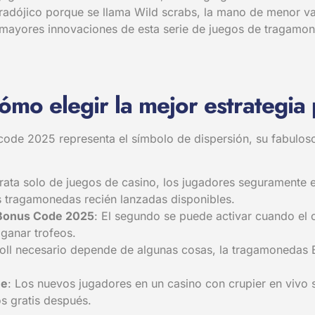
dójico porque se llama Wild scrabs, la mano de menor va
 mayores innovaciones de esta serie de juegos de tragamo
Cómo elegir la mejor estrategia
de 2025 representa el símbolo de dispersión, su fabuloso 
trata solo de juegos de casino, los jugadores seguramente 
as tragamonedas recién lanzadas disponibles.
 Bonus Code 2025
: El segundo se puede activar cuando el
 ganar trofeos.
roll necesario depende de algunas cosas, la tragamonedas B
ne
: Los nuevos jugadores en un casino con crupier en vivo
os gratis después.