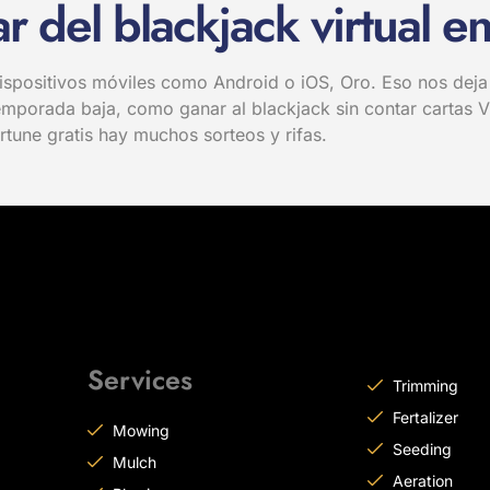
ar del blackjack virtual e
dispositivos móviles como Android o iOS, Oro. Eso nos dej
emporada baja, como ganar al blackjack sin contar cartas Vi
ortune gratis hay muchos sorteos y rifas.
Services
Trimming
Fertalizer
Mowing
Seeding
Mulch
Aeration