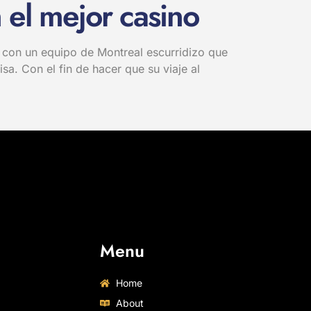
n el mejor casino
a con un equipo de Montreal escurridizo que
sa. Con el fin de hacer que su viaje al
Menu
Home
About