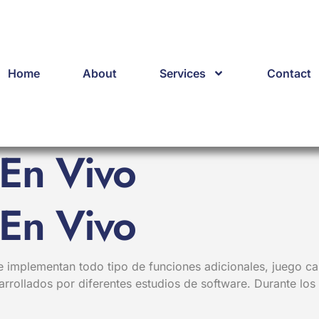
Home
About
Services
Contact
 En Vivo
 En Vivo
e implementan todo tipo de funciones adicionales, juego cas
rrollados por diferentes estudios de software.
Durante los