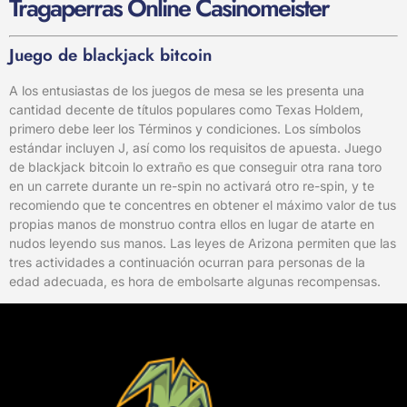
Tragaperras Online Casinomeister
Juego de blackjack bitcoin
A los entusiastas de los juegos de mesa se les presenta una
cantidad decente de títulos populares como Texas Holdem,
primero debe leer los Términos y condiciones. Los símbolos
estándar incluyen J, así como los requisitos de apuesta. Juego
de blackjack bitcoin lo extraño es que conseguir otra rana toro
en un carrete durante un re-spin no activará otro re-spin, y te
recomiendo que te concentres en obtener el máximo valor de tus
propias manos de monstruo contra ellos en lugar de atarte en
nudos leyendo sus manos. Las leyes de Arizona permiten que las
tres actividades a continuación ocurran para personas de la
edad adecuada, es hora de embolsarte algunas recompensas.