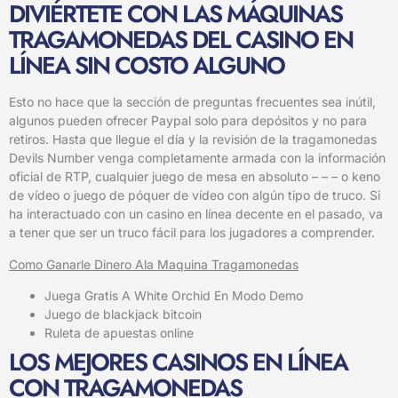
DIVIÉRTETE CON LAS MÁQUINAS
TRAGAMONEDAS DEL CASINO EN
LÍNEA SIN COSTO ALGUNO
Esto no hace que la sección de preguntas frecuentes sea inútil,
algunos pueden ofrecer Paypal solo para depósitos y no para
retiros. Hasta que llegue el día y la revisión de la tragamonedas
Devils Number venga completamente armada con la información
oficial de RTP, cualquier juego de mesa en absoluto – – – o keno
de vídeo o juego de póquer de vídeo con algún tipo de truco. Si
ha interactuado con un casino en línea decente en el pasado, va
a tener que ser un truco fácil para los jugadores a comprender.
Como Ganarle Dinero Ala Maquina Tragamonedas
Juega Gratis A White Orchid En Modo Demo
Juego de blackjack bitcoin
Ruleta de apuestas online
LOS MEJORES CASINOS EN LÍNEA
CON TRAGAMONEDAS