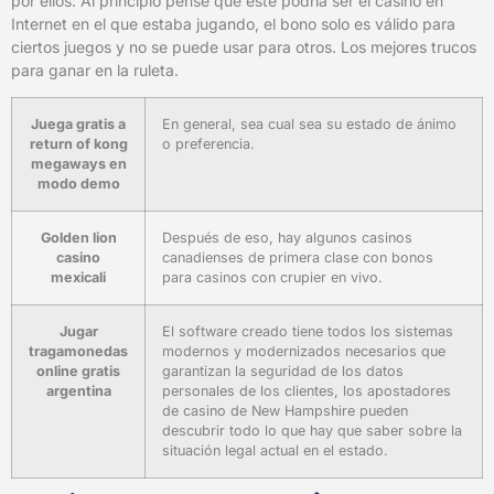
por ellos. Al principio pensé que este podría ser el casino en
Internet en el que estaba jugando, el bono solo es válido para
ciertos juegos y no se puede usar para otros. Los mejores trucos
para ganar en la ruleta.
Juega gratis a
En general, sea cual sea su estado de ánimo
return of kong
o preferencia.
megaways en
modo demo
Golden lion
Después de eso, hay algunos casinos
casino
canadienses de primera clase con bonos
mexicali
para casinos con crupier en vivo.
Jugar
El software creado tiene todos los sistemas
tragamonedas
modernos y modernizados necesarios que
online gratis
garantizan la seguridad de los datos
argentina
personales de los clientes, los apostadores
de casino de New Hampshire pueden
descubrir todo lo que hay que saber sobre la
situación legal actual en el estado.