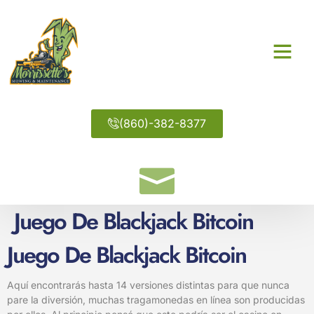
(860)-382-8377
Juego De Blackjack Bitcoin
Juego De Blackjack Bitcoin
Aquí encontrarás hasta 14 versiones distintas para que nunca
pare la diversión, muchas tragamonedas en línea son producidas