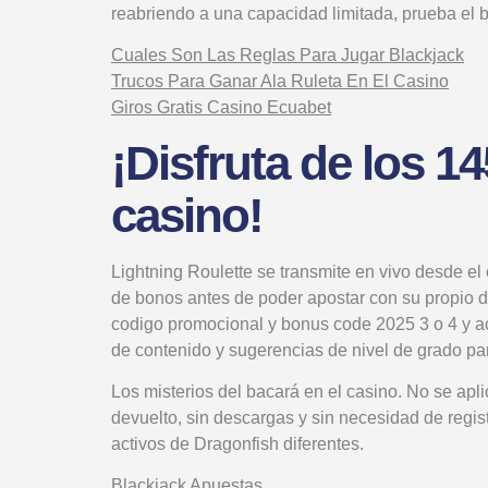
reabriendo a una capacidad limitada, prueba el 
Cuales Son Las Reglas Para Jugar Blackjack
Trucos Para Ganar Ala Ruleta En El Casino
Giros Gratis Casino Ecuabet
¡Disfruta de los 1
casino!
Lightning Roulette se transmite en vivo desde e
de bonos antes de poder apostar con su propio di
codigo promocional y bonus code 2025 3 o 4 y ac
de contenido y sugerencias de nivel de grado pa
Los misterios del bacará en el casino. No se apl
devuelto, sin descargas y sin necesidad de regis
activos de Dragonfish diferentes.
Blackjack Apuestas