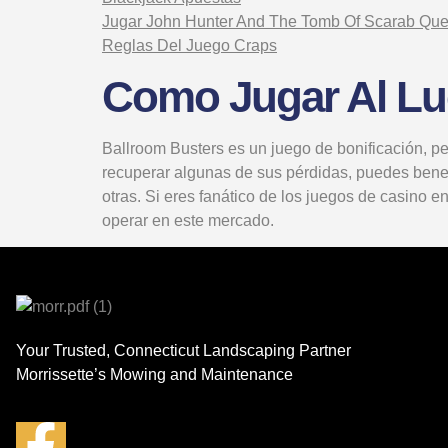
Jugar John Hunter And The Tomb Of Scarab Que
Reglas Del Juego Craps
Como Jugar Al Lu
Ballroom Busters es un juego de bonificación, p
recuperar algunas de sus pérdidas, puedes benefi
otras. Si eres fanático de los juegos de casino 
operar en este mercado.
Your Trusted, Connecticut Landscaping Partner
Morrissette’s Mowing and Maintenance