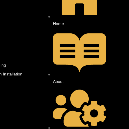
Home
ing
Installation
About