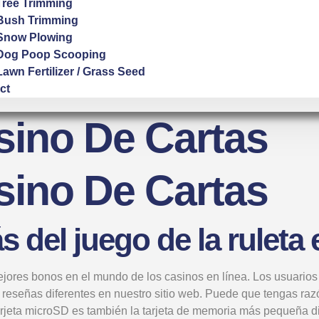
Tree Trimming
Bush Trimming
Snow Plowing
Dog Poop Scooping
Lawn Fertilizer / Grass Seed
ct
sino De Cartas
sino De Cartas
s del juego de la ruleta 
ejores bonos en el mundo de los casinos en línea. Los usuarios
s reseñas diferentes en nuestro sitio web. Puede que tengas ra
arjeta microSD es también la tarjeta de memoria más pequeña di