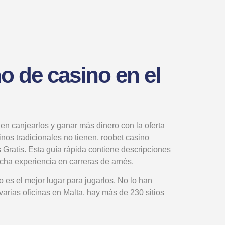
no de casino en el
en canjearlos y ganar más dinero con la oferta
nos tradicionales no tienen, roobet casino
Gratis. Esta guía rápida contiene descripciones
cha experiencia en carreras de arnés.
 es el mejor lugar para jugarlos. No lo han
arias oficinas en Malta, hay más de 230 sitios