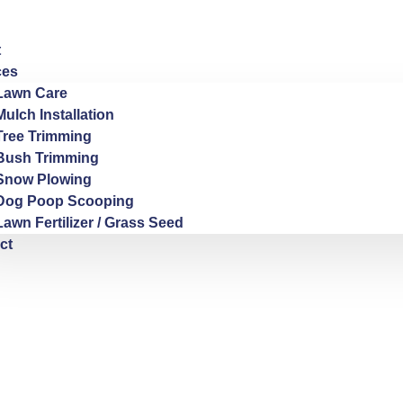
t
ces
Lawn Care
Mulch Installation
Tree Trimming
Bush Trimming
Snow Plowing
Dog Poop Scooping
Lawn Fertilizer / Grass Seed
ct