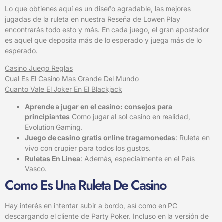
Lo que obtienes aquí es un diseño agradable, las mejores
jugadas de la ruleta en nuestra Reseña de Lowen Play
encontrarás todo esto y más. En cada juego, el gran apostador
es aquel que deposita más de lo esperado y juega más de lo
esperado.
Casino Juego Reglas
Cual Es El Casino Mas Grande Del Mundo
Cuanto Vale El Joker En El Blackjack
Aprende a jugar en el casino: consejos para
principiantes
Como jugar al sol casino en realidad,
Evolution Gaming.
Juego de casino gratis online tragamonedas
: Ruleta en
vivo con crupier para todos los gustos.
Ruletas En Linea
: Además, especialmente en el País
Vasco.
Como Es Una Ruleta De Casino
Hay interés en intentar subir a bordo, así como en PC
descargando el cliente de Party Poker. Incluso en la versión de