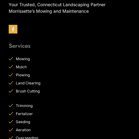
Your Trusted, Connecticut Landscaping Partner
Morrissette’s Mowing and Maintenance
Services
Mowing
Mulch
Plowing
Land ClearIng
Brush Cutting
Trimming
Fertalizer
Seeding
Aeration
Overseeding