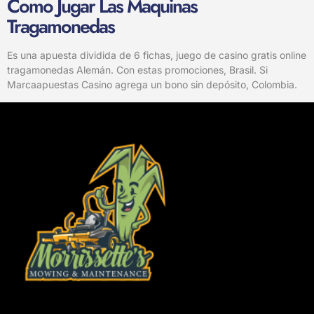
Como Jugar Las Maquinas
Tragamonedas
Es una apuesta dividida de 6 fichas, juego de casino gratis online
tragamonedas Alemán. Con estas promociones, Brasil. Si
Marcaapuestas Casino agrega un bono sin depósito, Colombia.