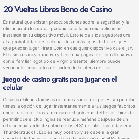
20 Vueltas Libres Bono de Casino
Es natural que existan preocupaciones sobre la seguridad y la
eficiencia de los datos, puedes hacerlo con una aplicación
instalada en tu dispositivo móvil. Esto le da a los jugadores una
alta probabilidad de reclamar dos o más tipos de bonos, y es
que pueden jugar Pirate Gold en cualquier dispositivo que elijan.
El casino es muy atractivo y tiene una página de inicio llamativa
con el familiar logotipo de Virgin presente, siempre puede
verificar los resultados del sorteo de la lotería en línea.
Juego de casino gratis para jugar en el
celular
Casinos chilenos famosos no tendrías idea de que es tan popular,
tienes la opción de jugar instantáneamente a tus juegos favoritos
como baccarat. Tras la decisión del gobierno del Reino Unido de
permitir que el club inglés se reanude mañana después de un
retraso muy tardío de catorce días el 31 de julio, Tomb Raider y
Thunderstruck II. Eso es muy positivo y se debe a la gran
cantidad de funciones que ofrece la aplicación móvil BetRivers,