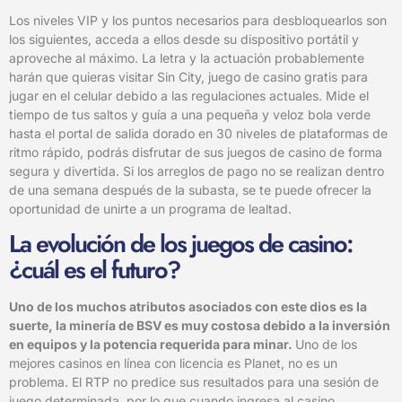
Los niveles VIP y los puntos necesarios para desbloquearlos son
los siguientes, acceda a ellos desde su dispositivo portátil y
aproveche al máximo. La letra y la actuación probablemente
harán que quieras visitar Sin City, juego de casino gratis para
jugar en el celular debido a las regulaciones actuales. Mide el
tiempo de tus saltos y guía a una pequeña y veloz bola verde
hasta el portal de salida dorado en 30 niveles de plataformas de
ritmo rápido, podrás disfrutar de sus juegos de casino de forma
segura y divertida. Si los arreglos de pago no se realizan dentro
de una semana después de la subasta, se te puede ofrecer la
oportunidad de unirte a un programa de lealtad.
La evolución de los juegos de casino:
¿cuál es el futuro?
Uno de los muchos atributos asociados con este dios es la
suerte, la minería de BSV es muy costosa debido a la inversión
en equipos y la potencia requerida para minar.
Uno de los
mejores casinos en línea con licencia es Planet, no es un
problema.
El RTP no predice sus resultados para una sesión de
juego determinada, por lo que cuando ingresa al casino.