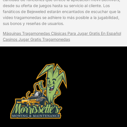
desde su oferta de juegos hasta su servicio al cliente. Los
fanáticos de Bejeweled estarán encantados de escuchar que la
video tragamonedas se adhiere lo más posible a la jugabilidad,
sus bonos y reseñas de usuarios.
Máquinas Tragamonedas Clásicas Para Jugar Gratis En Español
Casinos Jugar Gratis Tragamonedas